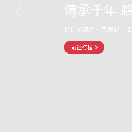
傳承千年 
長良川鵜飼、彥根城、清
搶先GO
前往行程
前往行程
前往行程