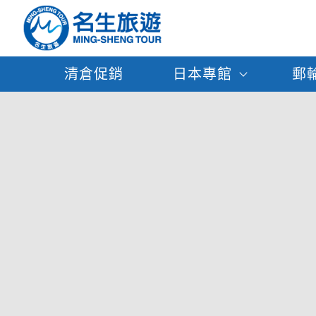
清倉促銷
日本專館
郵