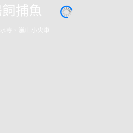
鵜飼捕魚
水寺、嵐山小火車