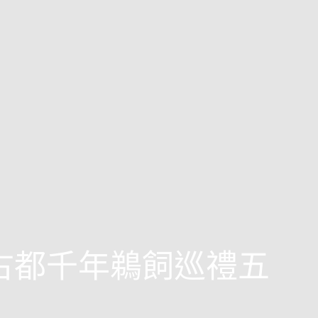
西古都千年鵜飼巡禮五