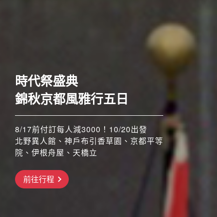
歐洲
奢華五星至福列車之旅六
時代祭盛典
日
錦秋京都風雅行五日
52席至福+賞楓勝地
8/17前付訂每人減3000！10/20出發
北野異人館、神戶布引香草園、京都平等
院、伊根舟屋、天橋立
搶先GO
前往行程
前往行程
前往行程