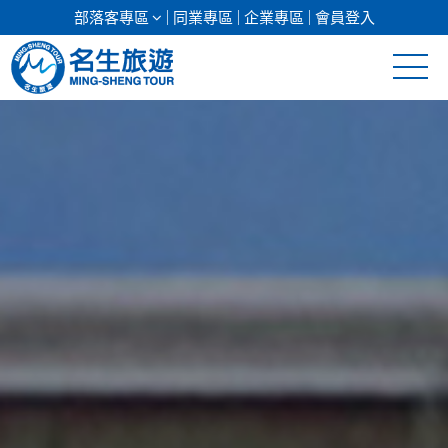
部落客專區
同業專區
企業專區
會員登入
清倉促銷
日本專館
郵輪假期
海島假期
韓國
東南亞
美加紐澳