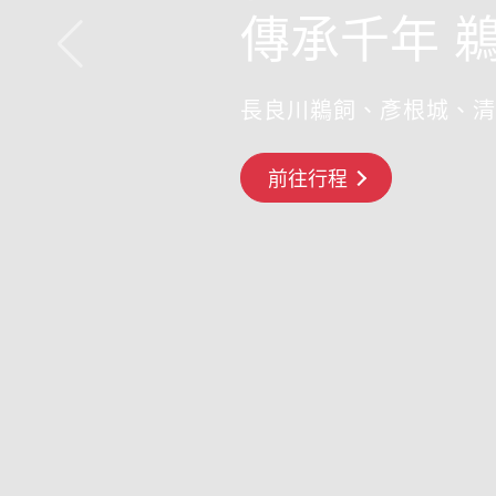
傳承千年 
長良川鵜飼、彥根城、清
前往行程
前往行程
搶先GO
前往行程