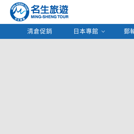
清倉促銷
日本專館
郵