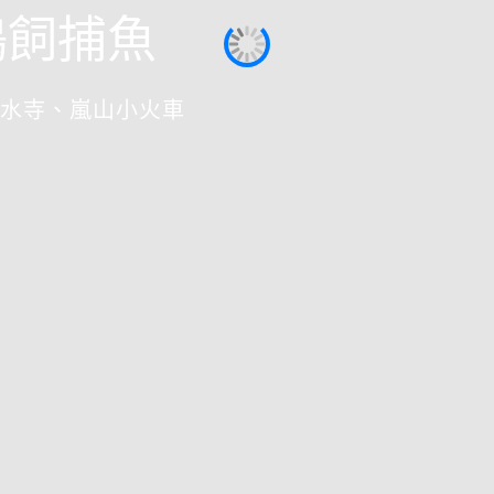
鵜飼捕魚
水寺、嵐山小火車