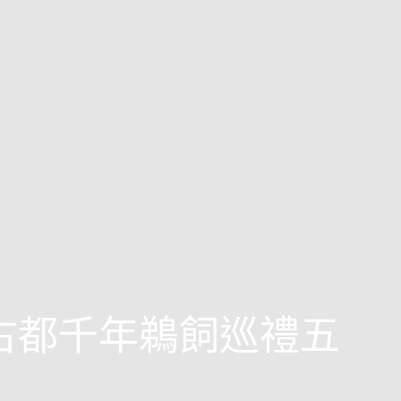
西古都千年鵜飼巡禮五