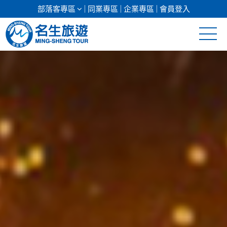
部落客專區
同業專區
企業專區
會員登入
清倉促銷
日本專館
郵輪假期
海島假期
韓國
東南亞
美加紐澳