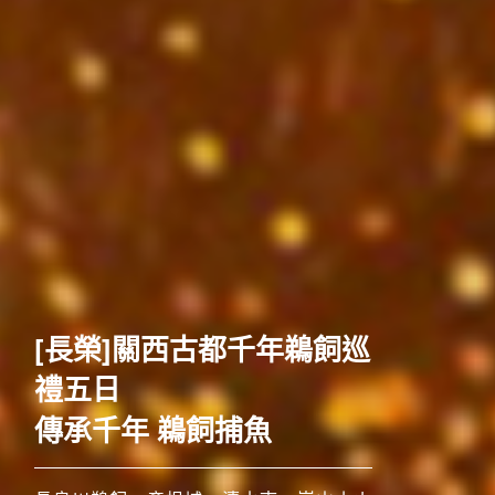
歐洲
[長榮]關西古都千年鵜飼巡
禮五日
傳承千年 鵜飼捕魚