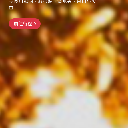
長良川鵜飼、彥根城、清水寺、嵐山小火
搶先GO
車
前往行程
前往行程
前往行程