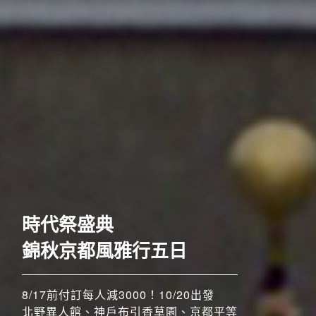
歐洲
時代祭盛典
錦秋京都風雅行五日
8/17前付訂每人減3000！10/20出發
北野異人館、神戶布引香草園、京都平等