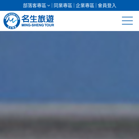
部落客專區
同業專區
企業專區
會員登入
清倉促銷
日本專館
郵輪假期
海島假期
韓國
東南亞
美加紐澳