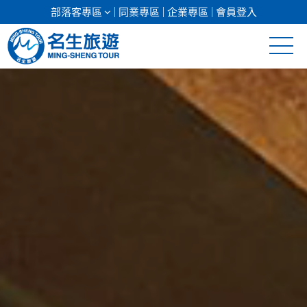
部落客專區
同業專區
企業專區
會員登入
清倉促銷
日本專館
郵輪假期
海島假期
韓國
東南亞
美加紐澳