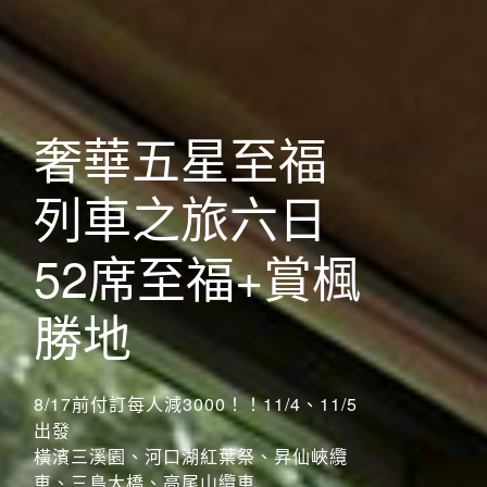
歐洲
奢華五星至福
列車之旅六日
52席至福+賞楓
勝地
8/17前付訂每人減3000！！11/4、11/5
出發
橫濱三溪園、河口湖紅葉祭、昇仙峽纜
前往行程
搶先GO
車、三島大橋、高尾山纜車