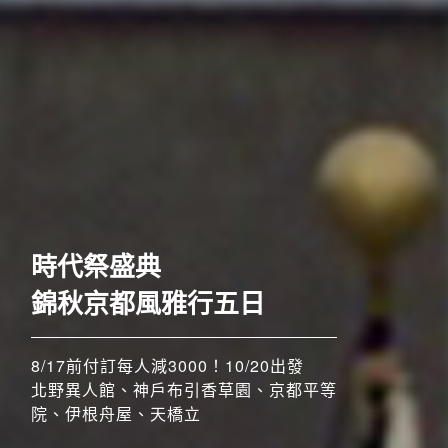
歐洲
時代祭盛典
錦秋京都風雅行五日
8/17前付訂每人減3000！10/20出發
北野異人館、神戶布引香草園、京都平等
院、伊根舟屋、天橋立
搶先GO