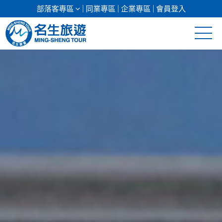
部落客專區
同業專區
企業專區
會員登入
清倉促銷
日本專館
郵輪假期
海島假期
韓國
東南亞
美加紐澳