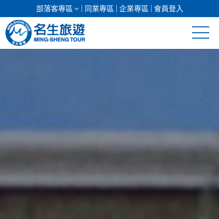
部落客專區
同業專區
企業專區
會員登入
清倉促銷
日本專館
郵輪假期
海島假期
韓國
東南亞
美加紐澳