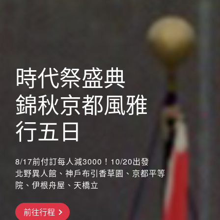
歐洲
時代祭盛典
錦秋京都風雅
行五日
8/17前付訂每人減3000！10/20出發
北野異人館、神戶布引香草園、京都平等
院、伊根舟屋、天橋立
搶先GO
前往行程