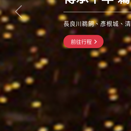
青森睡魔祭、盛岡颯舞祭
搶先GO
前往行程
前往行程
前往行程