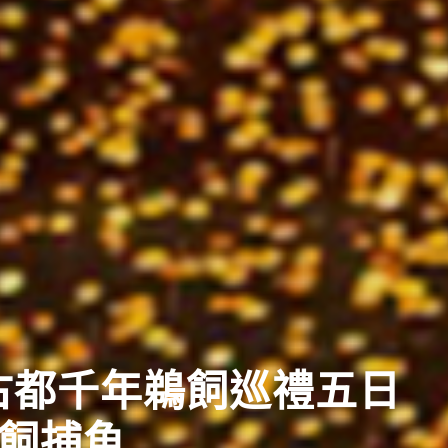
典
日盛大祭典