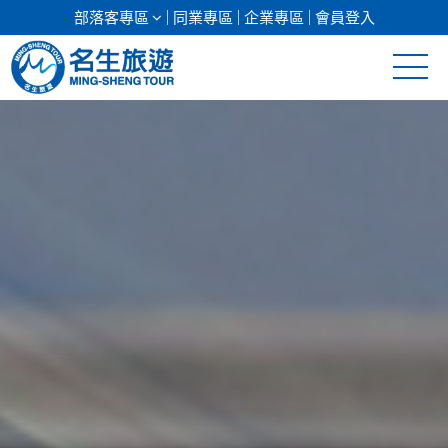
部落客專區
同業專區
企業專區
會員登入
清倉促銷
日本專館
郵輪假期
海島假期
韓國
東南亞
美加紐澳