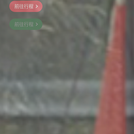
橫濱三溪園、河口湖紅葉祭、昇仙峽纜
前往行程
車、三島大橋、高尾山纜車
前往行程
前往行程