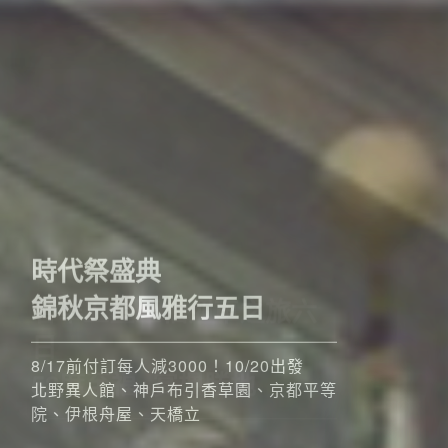
歐洲
奢華五星至福列車之旅六
日
52席至福+賞楓勝地
8/17前付訂每人減3000！！11/4、11/5
搶先GO
出發