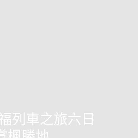
福列車之旅六日
+賞楓勝地