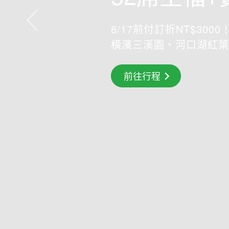
8/17前付訂折NT$3000！
橫濱三溪園、河口湖紅葉
搶先GO
前往行程
前往行程
前往行程