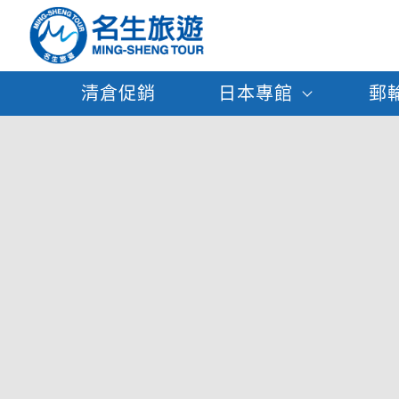
清倉促銷
日本專館
郵