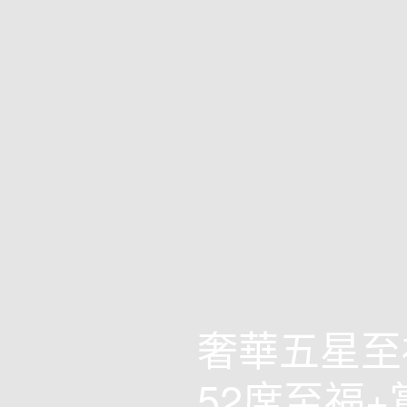
奢華五星至
52席至福