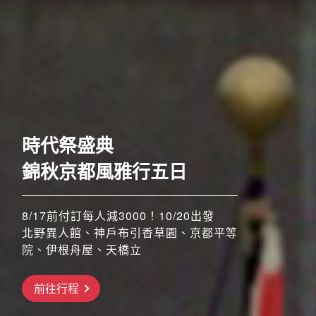
歐洲
時代祭盛典
錦秋京都風雅行五日
8/17前付訂每人減3000！10/20出發
北野異人館、神戶布引香草園、京都平等
院、伊根舟屋、天橋立
搶先GO
前往行程
前往行程