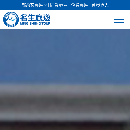
部落客專區
同業專區
企業專區
會員登入
清倉促銷
日本專館
郵輪假期
海島假期
韓國
東南亞
美加紐澳