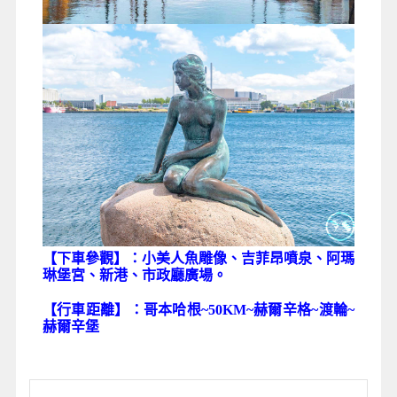
【下車參觀】：小美人魚雕像、吉菲昂噴泉、阿瑪
琳堡宮、新港、市政廳廣場。
【行車距離】：哥本哈根~50KM~赫爾辛格~渡輪~
赫爾辛堡