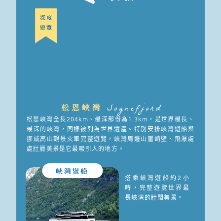
深度
遊覽
松恩峽灣
Sognefjord
松恩峽灣全長204km、最深部份為1.3km，是世界最長、
最深的峽灣，同樣被列為世界遺產。特別安排峽灣遊船與
挪威高山觀景火車完整遊覽，峽灣周邊山崖峭壁、飛瀑處
處壯麗美景是它最吸引人的地方。
峽灣遊船
搭乘峽灣遊船約2小
時，完整遊覽世界最
長峽灣的壯闊美景。