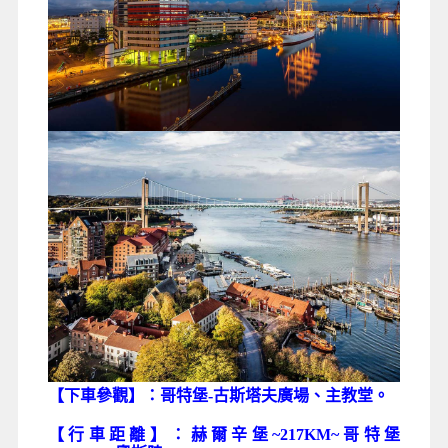
【下車參觀】：哥特堡-古斯塔夫廣場、主教堂。
【行車距離】：赫爾辛堡~217KM~哥特堡