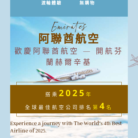
渡輪體驗
無購物
阿聯酋航空
歡慶阿聯酋航空 — 開航芬
蘭赫爾辛基
2025
搭乘
年
4
全球最佳航空公司排名
第
名
Experience a journey with The World''s 4th Best
Airline of 2025.