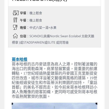
早餐
：機上輕食
午餐
：機上輕食
晚餐
：中式六菜一湯+水果
住宿
：SCANDIC(具備Nordic Swan Ecolabel 北歐天鵝
標章 )或STADSPARKEN或ELITE 或同等級
哥本哈根
哥本哈根的古丹麥語意為商人之港，控制著波羅的
海出口的奧勒森灣，商業發展繁盛，是重要的航運
轉點，17世紀經過熱愛建築的丹麥國王克里斯提安
四世改造，城市洋溢著文藝復興風格的建築，19世
紀後經過安徒生和市區蒂沃利樂園的加持，「童話
首都」的美名不脛而走，如今前來哥本哈根拜訪小
美人魚雕像的遊客如織，更同時可感受到哥本哈根
市區熱鬧繁榮的氛圍。