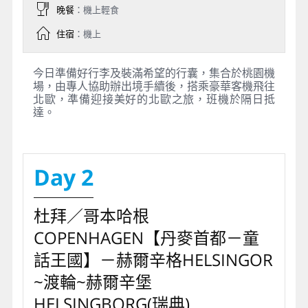
晚餐
：機上輕食
住宿
：機上
今日準備好行李及裝滿希望的行囊，集合於桃園機
場，由專人協助辦出境手續後，搭乘豪華客機飛往
北歐，準備迎接美好的北歐之旅，班機於隔日抵
達。
Day 2
杜拜／哥本哈根
COPENHAGEN【丹麥首都－童
話王國】－赫爾辛格HELSINGOR
~渡輪~赫爾辛堡
HELSINGBORG(瑞典)