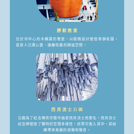
靜默教堂
位於市中心的木構圓形教堂，以極簡設計營造寧靜氛圍，
是旅人沉澱心靈、遠離喧囂的靜謐空間。
西貝流士公園
公園為了紀念傳奇芬蘭作曲家西貝流士而更名。西貝流士
紀念碑營造了獨特的空間多樣性，民眾可進入其中，其結
構帶來美麗的迴聲和聲音。