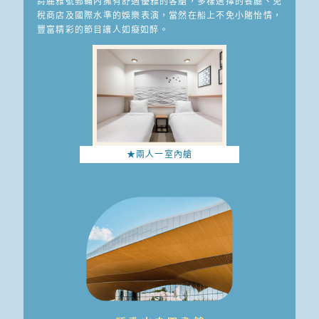
詩麗雅號郵輪內擁有舒適優雅的客艙，多樣選擇的餐廳、免
稅商店及國際水準的娛樂表演，當然在船上不免小賭怡情，
豐富精彩的節目讓人如癡如醉。
★兩人一室內艙