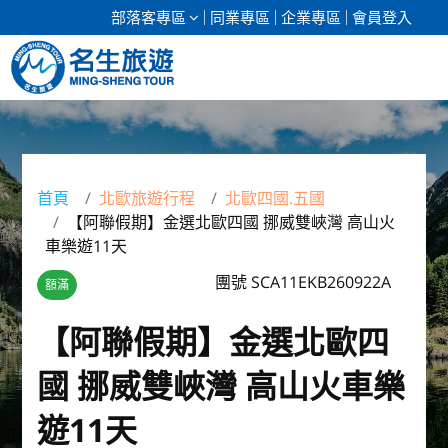
部落客專區
同業專區
企業專區
會員登入
清倉促銷
日本專館
首頁
北歐旅遊行程
北歐四國.五國
【阿聯假期】金選北歐四國 挪威雙峽灣 高山火
郵輪假期
車樂遊11天
海島假期
團號 SCA11EKB260922A
額滿
韓國
【阿聯假期】金選北歐四
國 挪威雙峽灣 高山火車樂
東南亞
遊11天
美加紐澳