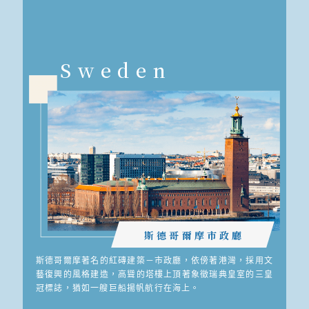
Sweden
斯德哥爾摩市政廳
斯德哥爾摩著名的紅磚建築－市政廳，依傍著港灣，採用文
藝復興的風格建造，高聳的塔樓上頂著象徵瑞典皇室的三皇
冠標誌，猶如一艘巨船揚帆航行在海上。