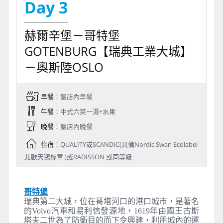
Day 3
赫爾辛堡－哥特堡
GOTENBURG【瑞典工業大城】
－奧斯陸OSLO
早餐
：飯店內早餐
午餐
：中式六菜一湯+水果
晚餐
：飯店內晚餐
住宿
：QUALITY或SCANDIC(具備Nordic Swan Ecolabel
北歐天鵝標章 )或RADISSON 或同等級
哥特堡
瑞典第二大城，位在哥塔河口的港口城市，是著名
的Volvo汽車和易利信發源地，1619年由國王古斯
塔夫二世為了防衛目的而下令興建，利用城內的運