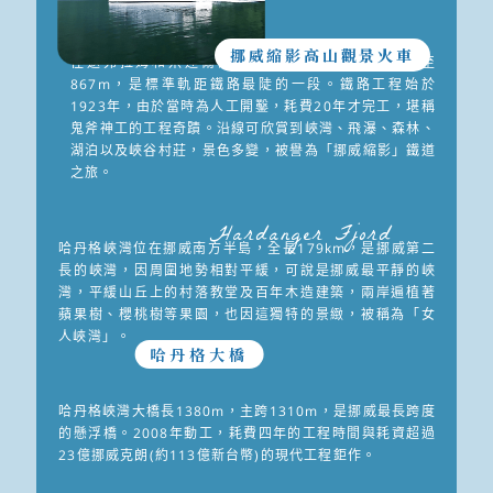
挪威縮影高山觀景火車
往返弗拉姆和米達爾的高山火車，由海拔2m爬升至
867m，是標準軌距鐵路最陡的一段。鐵路工程始於
1923年，由於當時為人工開鑿，耗費20年才完工，堪稱
鬼斧神工的工程奇蹟。沿線可欣賞到峽灣、飛瀑、森林、
湖泊以及峽谷村莊，景色多變，被譽為「挪威縮影」鐵道
之旅。
Hardanger Fjord
哈丹格峽灣位在挪威南方半島，全長179km，是挪威第二
長的峽灣，因周圍地勢相對平緩，可說是挪威最平靜的峽
灣，平緩山丘上的村落教堂及百年木造建築，兩岸遍植著
蘋果樹、櫻桃樹等果園，也因這獨特的景緻，被稱為「女
人峽灣」。
哈丹格大橋
哈丹格峽灣大橋長1380m，主跨1310m，是挪威最長跨度
的懸浮橋。2008年動工，耗費四年的工程時間與耗資超過
23億挪威克朗(約113億新台幣)的現代工程鉅作。