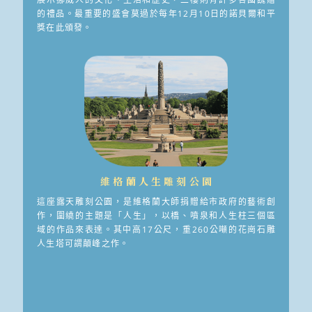
的禮品。最重要的盛會莫過於每年12月10日的諾貝爾和平
獎在此頒發。
維格蘭人生雕刻公園
這座露天雕刻公園，是維格蘭大師捐贈給市政府的藝術創
作，圍繞的主題是「人生」，以橋、噴泉和人生柱三個區
域的作品來表達。其中高17公尺，重260公噸的花崗石雕
人生塔可謂顛峰之作。