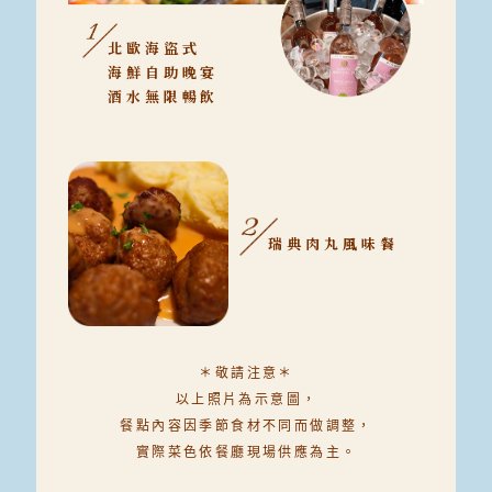
北歐海盜式
海鮮自助晚宴
酒水無限暢飲
瑞典肉丸風味餐
＊敬請注意＊
以上照片為示意圖，
餐點內容因季節食材不同而做調整，
實際菜色依餐廳現場供應為主。