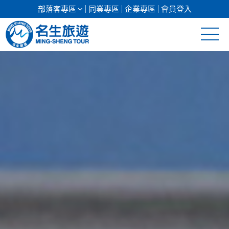
部落客專區
同業專區
企業專區
會員登入
清倉促銷
日本專館
郵輪假期
海島假期
韓國
東南亞
美加紐澳