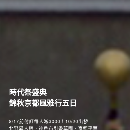
歐洲
時代祭盛典
錦秋京都風雅行五日
8/17前付訂每人減3000！10/20出發
北野異人館、神戶布引香草園、京都平等