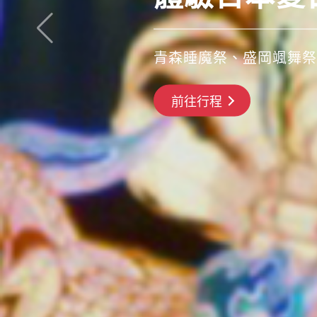
青森睡魔祭、盛岡颯舞祭
搶先GO
前往行程
前往行程
前往行程