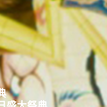
典
日盛大祭典