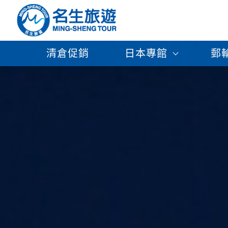
清倉促銷
日本專館
郵