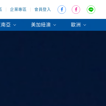
區
企業專區
會員登入
東南亞
美加紐澳
歐洲