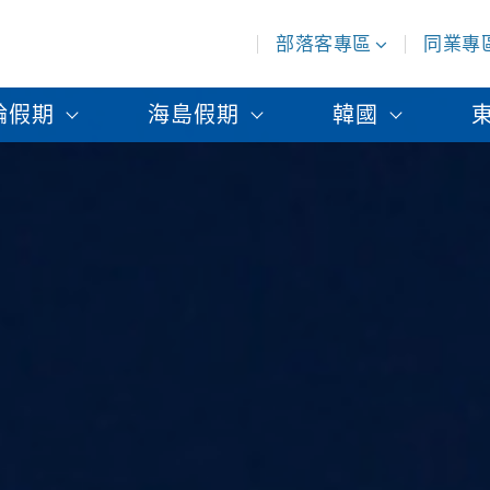
部落客專區
同業專
輪假期
海島假期
韓國