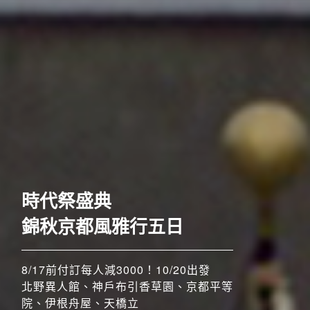
歐洲
奢華五星至福列車之旅六
日
時代祭盛典
52席至福+賞楓勝地
錦秋京都風雅行五日
8/17前付訂每人減3000！10/20出發
8/17前付訂每人減3000！！11/4、11/5
北野異人館、神戶布引香草園、京都平等
搶先GO