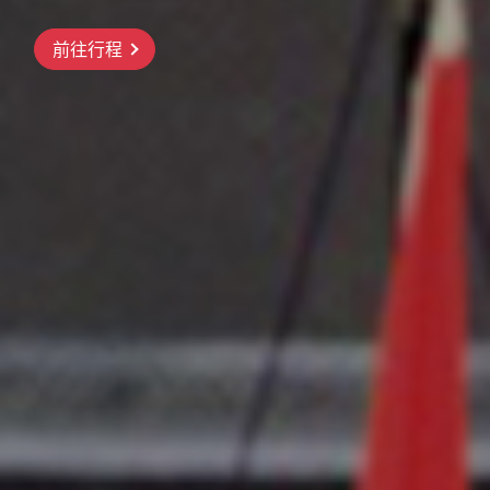
出發
院、伊根舟屋、天橋立
橫濱三溪園、河口湖紅葉祭、昇仙峽纜
前往行程
車、三島大橋、高尾山纜車
前往行程
前往行程