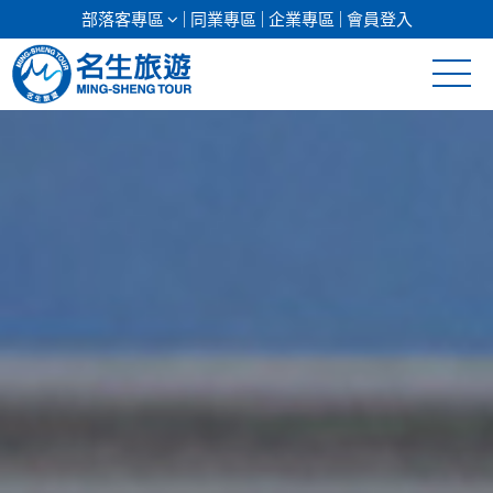
部落客專區
同業專區
企業專區
會員登入
清倉促銷
日本專館
郵輪假期
海島假期
韓國
東南亞
美加紐澳