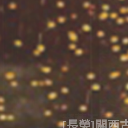
[長榮]關