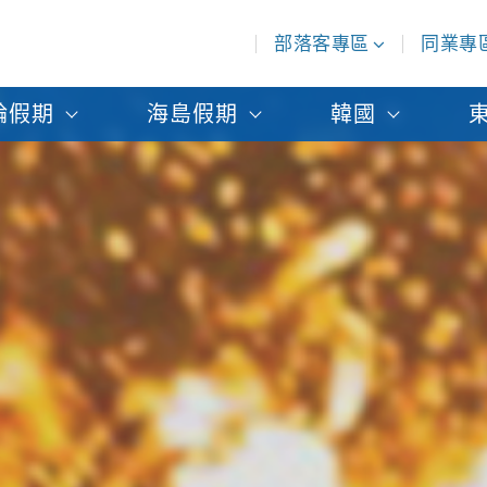
部落客專區
同業專
輪假期
海島假期
韓國