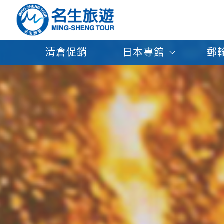
清倉促銷
日本專館
郵