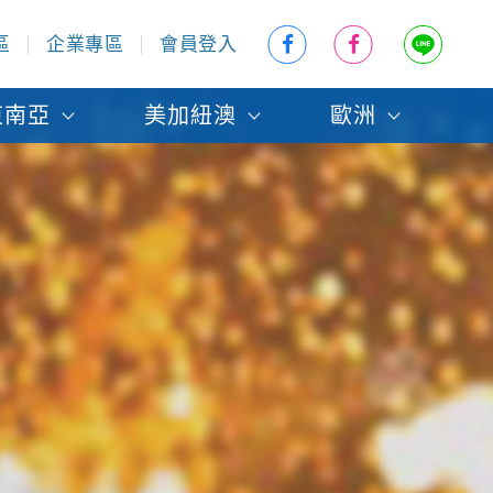
區
企業專區
會員登入
東南亞
美加紐澳
歐洲