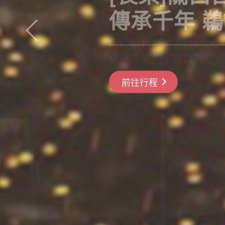
傳承千年 
長良川鵜飼、彥根城、清
搶先GO
前往行程
前往行程
前往行程