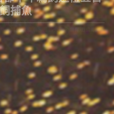
鵜飼捕魚
水寺、嵐山小火車