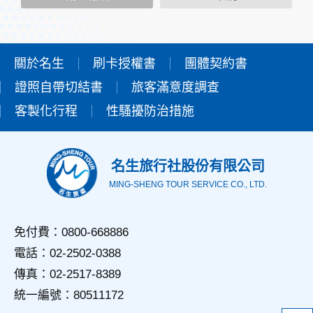
該服務功能性質，請您提供必要的個人資料，並在該特定目的
範圍內處理及利用您的個人資料；非經您書面同意，本網站不
會將個人資料用於其他用途。
本網站在您使用服務信箱、問卷調查等互動性功能時，會保留
您所提供的姓名、電子郵件地址、聯絡方式及使用時間等。
關於名生
刷卡授權書
團體契約書
於一般瀏覽時，伺服器會自行記錄相關行徑，包括您使用連線
證照自帶切結書
設備的IP位址、使用時間、使用的瀏覽器、瀏覽及點選資料記
旅客滿意度調查
錄等，做為我們增進網站服務的參考依據，此記錄為內部應
客製化行程
性騷擾防治措施
用，決不對外公佈。
為提供精確的服務，我們會將收集的問卷調查內容進行統計與
分析，分析結果之統計數據或說明文字呈現，除供內部研究
外，我們會視需要公佈統計數據及說明文字，但不涉及特定個
名生旅行社股份有限公司
人之資料。
MING-SHENG TOUR SERVICE CO., LTD.
三、資料之保護
本網站主機均設有防火牆、防毒系統等相關的各項資訊安全設
備及必要的安全防護措施，加以保護網站及您的個人資料採用
免付費：0800-668886
嚴格的保護措施，只由經過授權的人員才能接觸您的個人資
電話：02-2502-0388
料，相關處理人員皆簽有保密合約，如有違反保密義務者，將
會受到相關的法律處分。
傳真：02-2517-8389
如因業務需要有必要委託其他單位提供服務時，本網站亦會嚴
統一編號：80511172
格要求其遵守保密義務，並且採取必要檢查程序以確定其將確
實遵守。