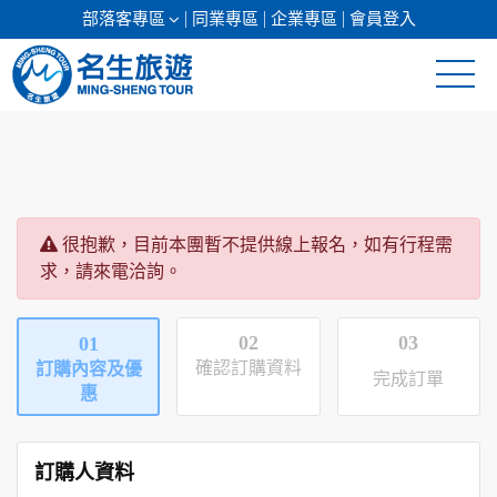
部落客專區
同業專區
企業專區
會員登入
清倉促銷
日本專館
很抱歉，目前本團暫不提供線上報名，如有行程需
郵輪假期
求，請來電洽詢。
海島假期
02
03
01
韓國
確認訂購資料
訂購內容及優
完成訂單
惠
東南亞
美加紐澳
訂購人資料