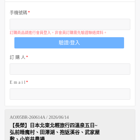
歐洲
手機號碼
訂購商品請進行會員登入，非會員訂購需先驗證聯絡資料。
驗證/登入
訂 購 人
E m a i l
AOJ05BR-260614A / 2026/06/14
【長榮】日本北東北輕旅行四溫泉五日~
弘前睡魔村、田澤湖、抱返溪谷、武家屋
敷、小岩井農場