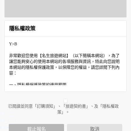
隱私權政策
Y>B
非常歡迎您使用【名生旅遊網站】（以下簡稱本網站），為了
讓您能夠安心的使用本網站的各項服務與資訊，特此向您說明
本網站的隱私權保護政策，以保障您的權益，請您詳閱下列內
容：
一、隱私權保護政策的適用範圍
隱私權保護政策內容，包括本網站如何處理在您使用網站服務
時收集到的個人識別資料。隱私權保護政策不適用於本網站以
外的相關連結網站，也不適用於非本網站所委託或參與管理的
已閱讀並同意「訂購須知」、「旅遊契約書」、及「隱私權政
人員。
策」。
二、個人資料的蒐集、處理及利用方式
當您造訪本網站或使用本網站所提供之功能服務時，我們將視
截止報名
取消