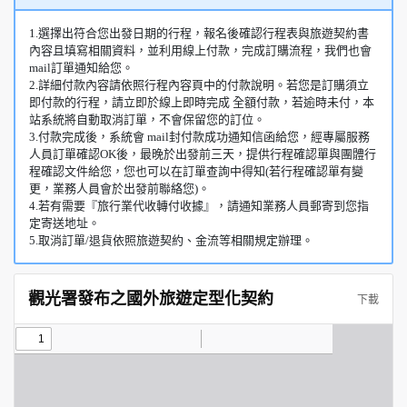
1.選擇出符合您出發日期的行程，報名後確認行程表與旅遊契約書
內容且填寫相關資料，並利用線上付款，完成訂購流程，我們也會
mail訂單通知給您。
2.詳細付款內容請依照行程內容頁中的付款說明。若您是訂購須立
即付款的行程，請立即於線上即時完成 全額付款，若逾時未付，本
站系統將自動取消訂單，不會保留您的訂位。
3.付款完成後，系統會 mail封付款成功通知信函給您，經專屬服務
人員訂單確認OK後，最晚於出發前三天，提供行程確認單與團體行
程確認文件給您，您也可以在訂單查詢中得知(若行程確認單有變
更，業務人員會於出發前聯絡您)。
4.若有需要『旅行業代收轉付收據』，請通知業務人員郵寄到您指
定寄送地址。
5.取消訂單/退貨依照旅遊契約、金流等相關規定辦理。
觀光署發布之國外旅遊定型化契約
下載