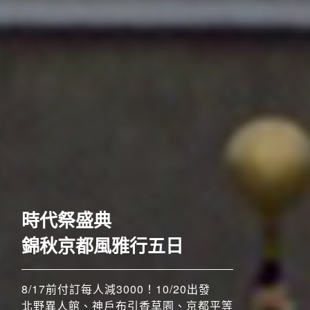
歐洲
時代祭盛典
錦秋京都風雅行五日
8/17前付訂每人減3000！10/20出發
北野異人館、神戶布引香草園、京都平等