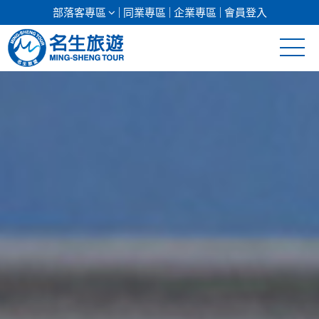
部落客專區
同業專區
企業專區
會員登入
清倉促銷
日本專館
郵輪假期
海島假期
韓國
東南亞
美加紐澳