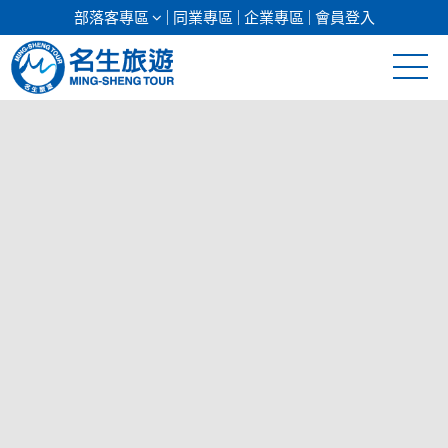
部落客專區
同業專區
企業專區
會員登入
清倉促銷
日本專館
郵輪假期
海島假期
韓國
東南亞
美加紐澳