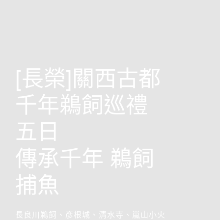
歐洲
[長榮]關西古都
千年鵜飼巡禮
五日
傳承千年 鵜飼
捕魚
前往行程
搶先GO
長良川鵜飼、彥根城、清水寺、嵐山小火