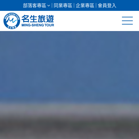
部落客專區
同業專區
企業專區
會員登入
清倉促銷
日本專館
郵輪假期
海島假期
韓國
東南亞
美加紐澳