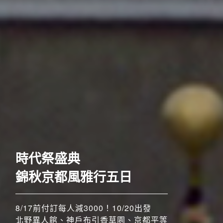
歐洲
時代祭盛典
錦秋京都風雅行五日
8/17前付訂每人減3000！10/20出發
北野異人館、神戶布引香草園、京都平等