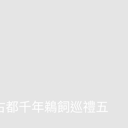
西古都千年鵜飼巡禮五