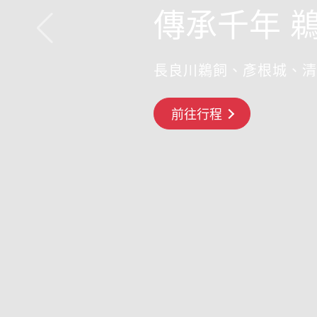
傳承千年 
長良川鵜飼、彥根城、清
搶先GO
前往行程
前往行程
前往行程