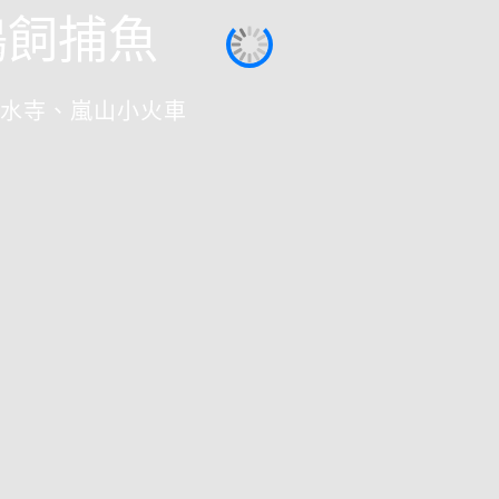
鵜飼捕魚
水寺、嵐山小火車