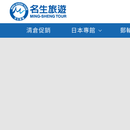
清倉促銷
日本專館
郵