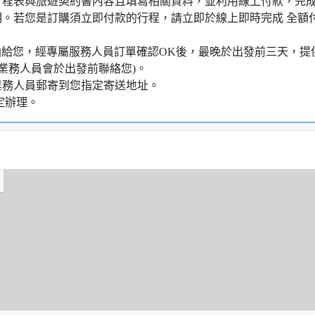
行程表與旅遊契約書內容且填寫相關資料，並利用線上付款，完成訂
明。若您是訂購須立即付款的行程，請立即於線上即時完成 全
知信函給您，經專屬服務人員訂單確認OK後，最晚於出發前三天
業務人員會於出發前聯絡您)。
業務人員郵寄到您指定寄送地址。
定辦理。