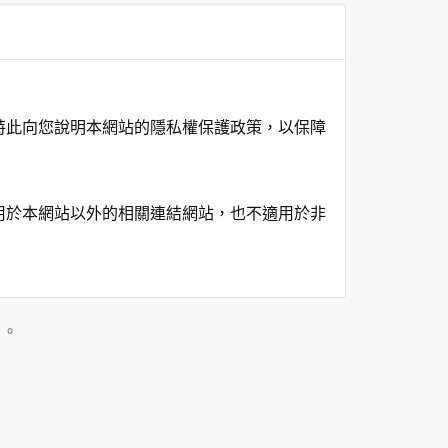
特此向您說明本網站的隱私權保護政策，以保障
用於本網站以外的相關連結網站，也不適用於非
在該特定目的範圍內處理及利用您的個人資料；
」。
用時間等。
及點選資料記錄等，做為我們增進網站服務的參
供內部研究外，我們會視需要公佈統計數據及說