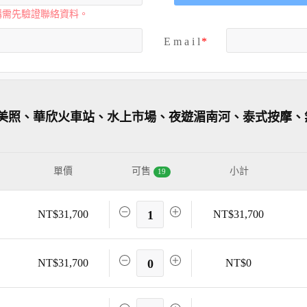
購需先驗證聯絡資料。
E m a i l
美照、華欣火車站、水上市場、夜遊湄南河、泰式按摩、
單價
可售
小計
19
NT$31,700
1
NT$31,700
NT$31,700
0
NT$0