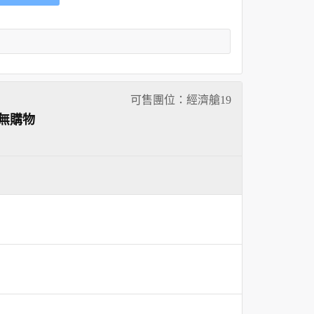
可售團位：經濟艙
19
無購物