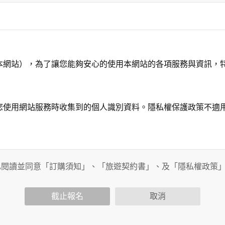
本網站），為了讓您能夠安心的使用本網站的各項服務與資訊，
您使用網站服務時收集到的個人識別資料。隱私權保護政策不適
務時，我們將視該服務功能性質，請您提供必要的個人資料，並
其他用途。
已閱讀並同意「訂購須知」、「旅遊契約書」、及「隱私權政策
功能時，會保留您所提供的姓名、電子郵件地址、聯絡方式及使
包括您使用連線設備的IP位址、使用時間、使用的瀏覽器、瀏覽
截止報名
取消
內容進行統計與分析，分析結果之統計數據或說明文字呈現，除