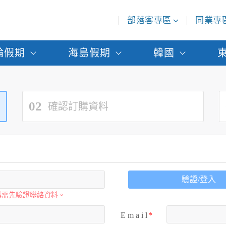
部落客專區
同業專
輪假期
海島假期
韓國
02
確認訂購資料
驗證/登入
購需先驗證聯絡資料。
E m a i l