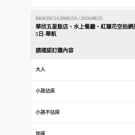
BKK05CIA260825A / 2026/08/25
華欣五星飯店、水上餐廳、紅蓮花空拍網
5日-華航
請確認訂購內容
大人
小孩佔床
小孩不佔床
加床