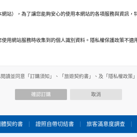
本網站），為了讓您能夠安心的使用本網站的各項服務與資訊，
您使用網站服務時收集到的個人識別資料。隱私權保護政策不適
務時，我們將視該服務功能性質，請您提供必要的個人資料，並
其他用途。
已閱讀並同意「訂購須知」、「旅遊契約書」、及「隱私權政策
功能時，會保留您所提供的姓名、電子郵件地址、聯絡方式及使
包括您使用連線設備的IP位址、使用時間、使用的瀏覽器、瀏覽
確認訂購
取消
內容進行統計與分析，分析結果之統計數據或說明文字呈現，除
團體契約書
證照自帶切結書
旅客滿意度調查
各項資訊安全設備及必要的安全防護措施，加以保護網站及您的
簽有保密合約，如有違反保密義務者，將會受到相關的法律處分