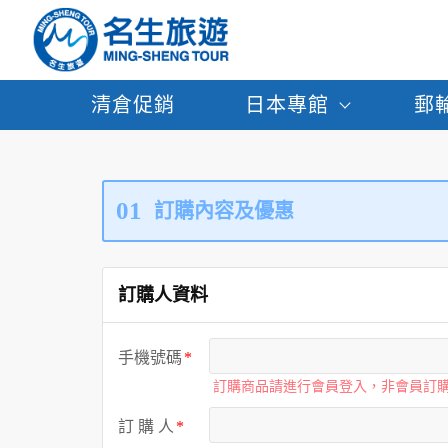
清倉促銷
日本專館
郵
01
訂購內容及優惠
訂購人資料
手機號碼
訂購商品請進行會員登入，非會員訂
訂 購 人