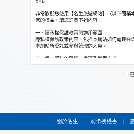
Y>B
非常歡迎您使用【名生旅遊網站】（以下簡稱
您的權益，請您詳閱下列內容：
一、隱私權保護政策的適用範圍
隱私權保護政策內容，包括本網站如何處理在
本網站所委託或參與管理的人員。
二、個人資料的蒐集、處理及利用方式
當您造訪本網站或使用本網站所提供之功能服
非經您書面同意，本網站不會將個人資料用於
本網站在您使用服務信箱、問卷調查等互動性
於一般瀏覽時，伺服器會自行記錄相關行徑，
考依據，此記錄為內部應用，決不對外公佈。
為提供精確的服務，我們會將收集的問卷調查
明文字，但不涉及特定個人之資料。
三、資料之保護
關於名生
刷卡授權書
本網站主機均設有防火牆、防毒系統等相關的
人員才能接觸您的個人資料，相關處理人員皆