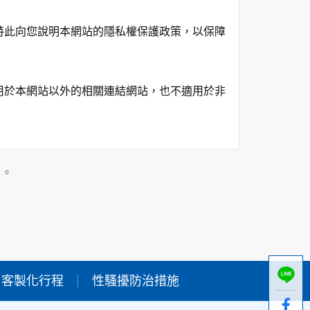
特此向您說明本網站的隱私權保護政策，以保障
用於本網站以外的相關連結網站，也不適用於非
在該特定目的範圍內處理及利用您的個人資料；
」。
用時間等。
及點選資料記錄等，做為我們增進網站服務的參
供內部研究外，我們會視需要公佈統計數據及說
客製化行程
性騷擾防治措施
個人資料採用嚴格的保護措施，只由經過授權的
。