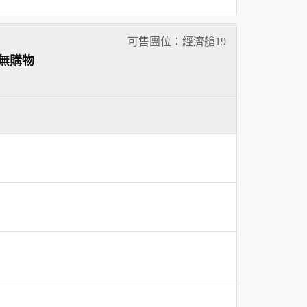
可售團位：經濟艙
19
無購物