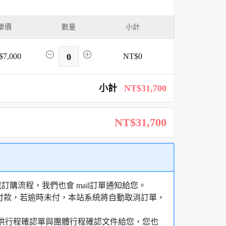
單價
數量
小計
$7,000
0
NT$0
小計
NT$31,700
NT$31,700
購流程，我們也會 mail訂單通知給您。
額付款，若逾時未付，本站系統將自動取消訂單，
，提供行程確認單與團體行程確認文件給您，您也