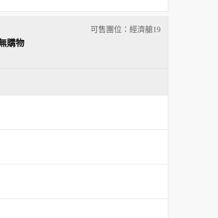
可售團位：經濟艙
19
無購物