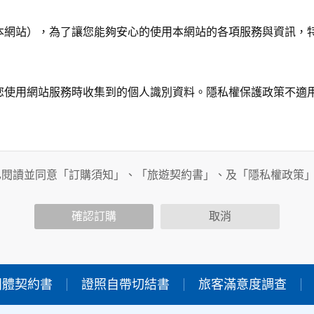
本網站），為了讓您能夠安心的使用本網站的各項服務與資訊，
您使用網站服務時收集到的個人識別資料。隱私權保護政策不適
務時，我們將視該服務功能性質，請您提供必要的個人資料，並
其他用途。
已閱讀並同意「訂購須知」、「旅遊契約書」、及「隱私權政策
功能時，會保留您所提供的姓名、電子郵件地址、聯絡方式及使
包括您使用連線設備的IP位址、使用時間、使用的瀏覽器、瀏覽
確認訂購
取消
內容進行統計與分析，分析結果之統計數據或說明文字呈現，除
團體契約書
證照自帶切結書
旅客滿意度調查
各項資訊安全設備及必要的安全防護措施，加以保護網站及您的
簽有保密合約，如有違反保密義務者，將會受到相關的法律處分