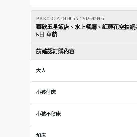
BKK05CIA260905A / 2026/09/05
華欣五星飯店、水上餐廳、紅蓮花空拍網
5日-華航
請確認訂購內容
大人
小孩佔床
小孩不佔床
加床