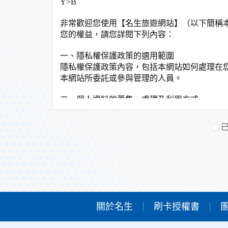
Y>B
非常歡迎您使用【名生旅遊網站】（以下簡稱
您的權益，請您詳閱下列內容：
一、隱私權保護政策的適用範圍
隱私權保護政策內容，包括本網站如何處理在
本網站所委託或參與管理的人員。
二、個人資料的蒐集、處理及利用方式
當您造訪本網站或使用本網站所提供之功能服
非經您書面同意，本網站不會將個人資料用於
本網站在您使用服務信箱、問卷調查等互動性
於一般瀏覽時，伺服器會自行記錄相關行徑，
考依據，此記錄為內部應用，決不對外公佈。
為提供精確的服務，我們會將收集的問卷調查
明文字，但不涉及特定個人之資料。
三、資料之保護
關於名生
刷卡授權書
本網站主機均設有防火牆、防毒系統等相關的
人員才能接觸您的個人資料，相關處理人員皆