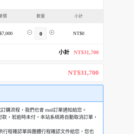
單價
數量
小計
$7,000
0
NT$0
小計
NT$31,700
NT$31,700
購流程，我們也會 mail訂單通知給您。
額付款，若逾時未付，本站系統將自動取消訂單，
，提供行程確認單與團體行程確認文件給您，您也