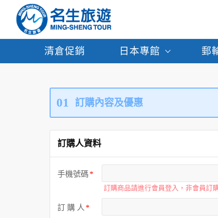
清倉促銷
日本專館
郵
01
訂購內容及優惠
訂購人資料
手機號碼
訂購商品請進行會員登入，非會員訂
訂 購 人