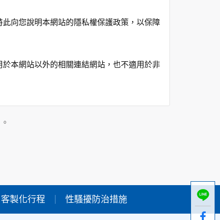
特此向您說明本網站的隱私權保護政策，以保障
用於本網站以外的相關連結網站，也不適用於非
在該特定目的範圍內處理及利用您的個人資料；
」。
用時間等。
及點選資料記錄等，做為我們增進網站服務的參
供內部研究外，我們會視需要公佈統計數據及說
客製化行程
性騷擾防治措施
個人資料採用嚴格的保護措施，只由經過授權的
。