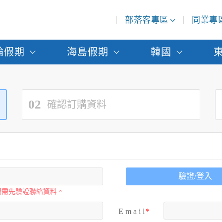
部落客專區
同業專
輪假期
海島假期
韓國
02
確認訂購資料
驗證/登入
購需先驗證聯絡資料。
E m a i l