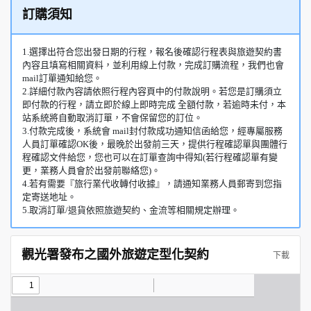
訂購須知
1.選擇出符合您出發日期的行程，報名後確認行程表與旅遊契約書
內容且填寫相關資料，並利用線上付款，完成訂購流程，我們也會
mail訂單通知給您。
2.詳細付款內容請依照行程內容頁中的付款說明。若您是訂購須立
即付款的行程，請立即於線上即時完成 全額付款，若逾時未付，本
站系統將自動取消訂單，不會保留您的訂位。
3.付款完成後，系統會 mail封付款成功通知信函給您，經專屬服務
人員訂單確認OK後，最晚於出發前三天，提供行程確認單與團體行
程確認文件給您，您也可以在訂單查詢中得知(若行程確認單有變
更，業務人員會於出發前聯絡您)。
4.若有需要『旅行業代收轉付收據』，請通知業務人員郵寄到您指
定寄送地址。
5.取消訂單/退貨依照旅遊契約、金流等相關規定辦理。
觀光署發布之國外旅遊定型化契約
下載