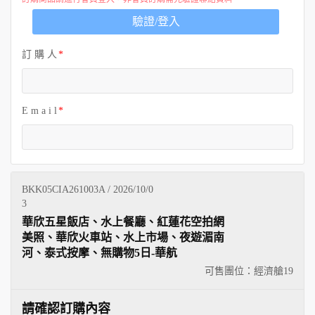
歐洲
驗證/登入
訂 購 人
E m a i l
BKK05CIA261003A / 2026/10/0
3
華欣五星飯店、水上餐廳、紅蓮花空拍網
美照、華欣火車站、水上市場、夜遊湄南
河、泰式按摩、無購物5日-華航
可售團位：經濟艙
19
請確認訂購內容