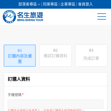
部落客專區
同業專區
企業專區
會員登入
清倉促銷
日本專館
02
03
01
郵輪假期
確認訂購資料
訂購內容及優
完成訂單
惠
海島假期
訂購人資料
韓國
東南亞
手機號碼
美加紐澳
訂購商品請進行會員登入，非會員訂購需先驗證聯絡資料。