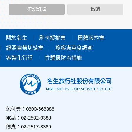
二、個人資料的蒐集、處理及利用方式
當您造訪本網站或使用本網站所提供之功能服務時，我們將視
確認訂購
取消
該服務功能性質，請您提供必要的個人資料，並在該特定目的
範圍內處理及利用您的個人資料；非經您書面同意，本網站不
會將個人資料用於其他用途。
本網站在您使用服務信箱、問卷調查等互動性功能時，會保留
您所提供的姓名、電子郵件地址、聯絡方式及使用時間等。
關於名生
刷卡授權書
團體契約書
於一般瀏覽時，伺服器會自行記錄相關行徑，包括您使用連線
證照自帶切結書
設備的IP位址、使用時間、使用的瀏覽器、瀏覽及點選資料記
旅客滿意度調查
錄等，做為我們增進網站服務的參考依據，此記錄為內部應
客製化行程
性騷擾防治措施
用，決不對外公佈。
為提供精確的服務，我們會將收集的問卷調查內容進行統計與
分析，分析結果之統計數據或說明文字呈現，除供內部研究
外，我們會視需要公佈統計數據及說明文字，但不涉及特定個
名生旅行社股份有限公司
人之資料。
MING-SHENG TOUR SERVICE CO., LTD.
三、資料之保護
本網站主機均設有防火牆、防毒系統等相關的各項資訊安全設
備及必要的安全防護措施，加以保護網站及您的個人資料採用
免付費：0800-668886
嚴格的保護措施，只由經過授權的人員才能接觸您的個人資
電話：02-2502-0388
料，相關處理人員皆簽有保密合約，如有違反保密義務者，將
會受到相關的法律處分。
傳真：02-2517-8389
如因業務需要有必要委託其他單位提供服務時，本網站亦會嚴