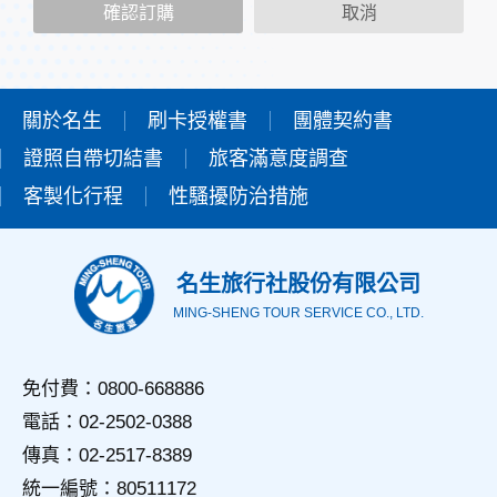
當您造訪本網站或使用本網站所提供之功能服務時，我們將視
確認訂購
取消
該服務功能性質，請您提供必要的個人資料，並在該特定目的
範圍內處理及利用您的個人資料；非經您書面同意，本網站不
會將個人資料用於其他用途。
本網站在您使用服務信箱、問卷調查等互動性功能時，會保留
您所提供的姓名、電子郵件地址、聯絡方式及使用時間等。
關於名生
刷卡授權書
團體契約書
於一般瀏覽時，伺服器會自行記錄相關行徑，包括您使用連線
證照自帶切結書
設備的IP位址、使用時間、使用的瀏覽器、瀏覽及點選資料記
旅客滿意度調查
錄等，做為我們增進網站服務的參考依據，此記錄為內部應
客製化行程
性騷擾防治措施
用，決不對外公佈。
為提供精確的服務，我們會將收集的問卷調查內容進行統計與
分析，分析結果之統計數據或說明文字呈現，除供內部研究
外，我們會視需要公佈統計數據及說明文字，但不涉及特定個
名生旅行社股份有限公司
人之資料。
MING-SHENG TOUR SERVICE CO., LTD.
三、資料之保護
本網站主機均設有防火牆、防毒系統等相關的各項資訊安全設
備及必要的安全防護措施，加以保護網站及您的個人資料採用
免付費：0800-668886
嚴格的保護措施，只由經過授權的人員才能接觸您的個人資
電話：02-2502-0388
料，相關處理人員皆簽有保密合約，如有違反保密義務者，將
會受到相關的法律處分。
傳真：02-2517-8389
如因業務需要有必要委託其他單位提供服務時，本網站亦會嚴
統一編號：80511172
格要求其遵守保密義務，並且採取必要檢查程序以確定其將確