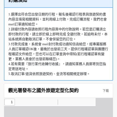
訂購須知
1.選擇出符合您出發日期的行程，報名後確認行程表與旅遊契約書
內容且填寫相關資料，並利用線上付款，完成訂購流程，我們也會
mail訂單通知給您。
2.詳細付款內容請依照行程內容頁中的付款說明。若您是訂購須立
即付款的行程，請立即於線上即時完成 全額付款，若逾時未付，本
站系統將自動取消訂單，不會保留您的訂位。
3.付款完成後，系統會 mail封付款成功通知信函給您，經專屬服務
人員訂單確認OK後，最晚於出發前三天，提供行程確認單與團體行
程確認文件給您，您也可以在訂單查詢中得知(若行程確認單有變
更，業務人員會於出發前聯絡您)。
4.若有需要『旅行業代收轉付收據』，請通知業務人員郵寄到您指
定寄送地址。
5.取消訂單/退貨依照旅遊契約、金流等相關規定辦理。
觀光署發布之國外旅遊定型化契約
下載