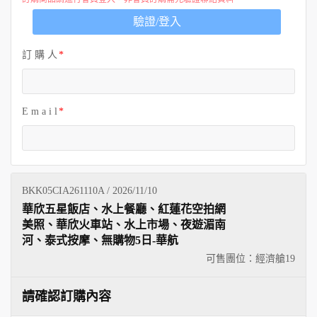
歐洲
驗證/登入
訂 購 人
E m a i l
BKK05CIA261110A / 2026/11/10
華欣五星飯店、水上餐廳、紅蓮花空拍網
美照、華欣火車站、水上市場、夜遊湄南
河、泰式按摩、無購物5日-華航
可售團位：經濟艙
19
請確認訂購內容