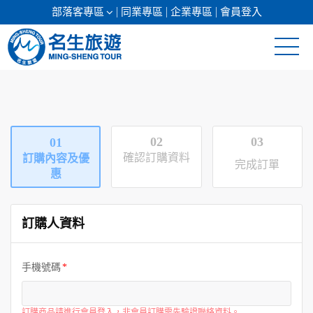
部落客專區
同業專區
企業專區
會員登入
清倉促銷
日本專館
02
03
01
郵輪假期
確認訂購資料
訂購內容及優
完成訂單
惠
海島假期
訂購人資料
韓國
東南亞
手機號碼
美加紐澳
訂購商品請進行會員登入，非會員訂購需先驗證聯絡資料。