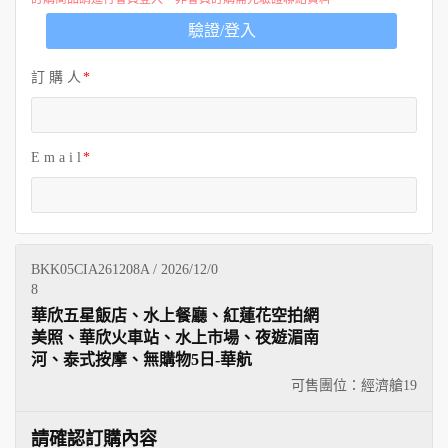
歐洲
驗證/登入
訂 購 人
E m a i l
BKK05CIA261208A / 2026/12/0
8
華欣五星飯店、水上餐廳、紅蓮花空拍網
美照、華欣火車站、水上市場、夜遊湄南
河、泰式按摩、無購物5日-華航
可售團位：經濟艙
19
請確認訂購內容