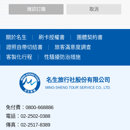
二、個人資料的蒐集、處理及利用方式
當您造訪本網站或使用本網站所提供之功能服務時，我們將視
確認訂購
取消
該服務功能性質，請您提供必要的個人資料，並在該特定目的
範圍內處理及利用您的個人資料；非經您書面同意，本網站不
會將個人資料用於其他用途。
本網站在您使用服務信箱、問卷調查等互動性功能時，會保留
您所提供的姓名、電子郵件地址、聯絡方式及使用時間等。
關於名生
刷卡授權書
團體契約書
於一般瀏覽時，伺服器會自行記錄相關行徑，包括您使用連線
證照自帶切結書
設備的IP位址、使用時間、使用的瀏覽器、瀏覽及點選資料記
旅客滿意度調查
錄等，做為我們增進網站服務的參考依據，此記錄為內部應
客製化行程
性騷擾防治措施
用，決不對外公佈。
為提供精確的服務，我們會將收集的問卷調查內容進行統計與
分析，分析結果之統計數據或說明文字呈現，除供內部研究
外，我們會視需要公佈統計數據及說明文字，但不涉及特定個
名生旅行社股份有限公司
人之資料。
MING-SHENG TOUR SERVICE CO., LTD.
三、資料之保護
本網站主機均設有防火牆、防毒系統等相關的各項資訊安全設
備及必要的安全防護措施，加以保護網站及您的個人資料採用
免付費：0800-668886
嚴格的保護措施，只由經過授權的人員才能接觸您的個人資
電話：02-2502-0388
料，相關處理人員皆簽有保密合約，如有違反保密義務者，將
會受到相關的法律處分。
傳真：02-2517-8389
如因業務需要有必要委託其他單位提供服務時，本網站亦會嚴