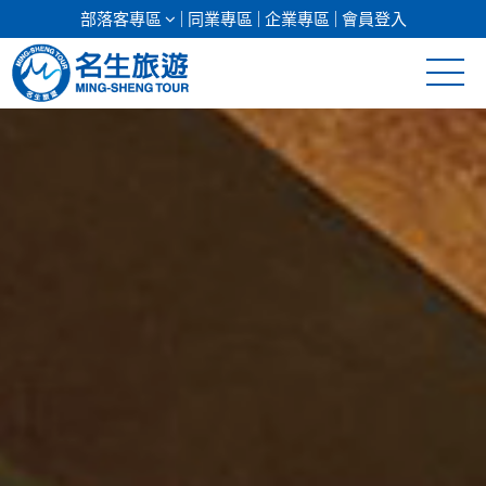
部落客專區
同業專區
企業專區
會員登入
清倉促銷
日本專館
郵輪假期
海島假期
韓國
東南亞
美加紐澳