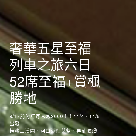
歐洲
[長榮]關西古都
奢華五星至福
千年鵜飼巡禮
列車之旅六日
五日
52席至福+賞楓
傳承千年 鵜飼
勝地
捕魚
8/17前付訂每人減3000！！11/4、11/5
出發
前往行程
搶先GO
長良川鵜飼、彥根城、清水寺、嵐山小火
橫濱三溪園、河口湖紅葉祭、昇仙峽纜