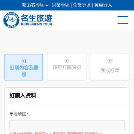
部落客專區
同業專區
企業專區
會員登入
清倉促銷
日本專館
02
03
01
郵輪假期
確認訂購資料
訂購內容及優
完成訂單
惠
海島假期
訂購人資料
韓國
東南亞
手機號碼
美加紐澳
訂購商品請進行會員登入，非會員訂購需先驗證聯絡資料。