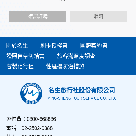
二、個人資料的蒐集、處理及利用方式
當您造訪本網站或使用本網站所提供之功能服務時，我們將視
確認訂購
取消
該服務功能性質，請您提供必要的個人資料，並在該特定目的
範圍內處理及利用您的個人資料；非經您書面同意，本網站不
會將個人資料用於其他用途。
本網站在您使用服務信箱、問卷調查等互動性功能時，會保留
您所提供的姓名、電子郵件地址、聯絡方式及使用時間等。
關於名生
刷卡授權書
團體契約書
於一般瀏覽時，伺服器會自行記錄相關行徑，包括您使用連線
證照自帶切結書
設備的IP位址、使用時間、使用的瀏覽器、瀏覽及點選資料記
旅客滿意度調查
錄等，做為我們增進網站服務的參考依據，此記錄為內部應
客製化行程
性騷擾防治措施
用，決不對外公佈。
為提供精確的服務，我們會將收集的問卷調查內容進行統計與
分析，分析結果之統計數據或說明文字呈現，除供內部研究
外，我們會視需要公佈統計數據及說明文字，但不涉及特定個
名生旅行社股份有限公司
人之資料。
MING-SHENG TOUR SERVICE CO., LTD.
三、資料之保護
本網站主機均設有防火牆、防毒系統等相關的各項資訊安全設
備及必要的安全防護措施，加以保護網站及您的個人資料採用
免付費：0800-668886
嚴格的保護措施，只由經過授權的人員才能接觸您的個人資
電話：02-2502-0388
料，相關處理人員皆簽有保密合約，如有違反保密義務者，將
會受到相關的法律處分。