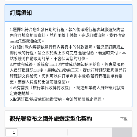
訂購須知
1.選擇出符合您出發日期的行程，報名後確認行程表與旅遊契約書
內容且填寫相關資料，並利用線上付款，完成訂購流程，我們也會
mail訂單通知給您。
2.詳細付款內容請依照行程內容頁中的付款說明。若您是訂購須立
即付款的行程，請立即於線上即時完成 全額付款，若逾時未付，本
站系統將自動取消訂單，不會保留您的訂位。
3.付款完成後，系統會 mail封付款成功通知信函給您，經專屬服務
人員訂單確認OK後，最晚於出發前三天，提供行程確認單與團體行
程確認文件給您，您也可以在訂單查詢中得知(若行程確認單有變
更，業務人員會於出發前聯絡您)。
4.若有需要『旅行業代收轉付收據』，請通知業務人員郵寄到您指
定寄送地址。
5.取消訂單/退貨依照旅遊契約、金流等相關規定辦理。
觀光署發布之國外旅遊定型化契約
下載