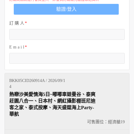
歐洲
驗證/登入
訂 購 人
E m a i l
BKK05CID260914A / 2026/09/1
4
熱戀沙美愛情海5日~嘟嘟車遊曼谷、泰爽
莊園八合一、日本村、網紅攝影棚班尼迪
客之家、泰式按摩、海天盛筵海上Party-
華航
可售團位：經濟艙
19