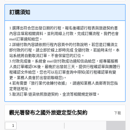
訂購須知
1.選擇出符合您出發日期的行程，報名後確認行程表與旅遊契約書
內容且填寫相關資料，並利用線上付款，完成訂購流程，我們也會
mail訂單通知給您。
2.詳細付款內容請依照行程內容頁中的付款說明。若您是訂購須立
即付款的行程，請立即於線上即時完成 全額付款，若逾時未付，本
站系統將自動取消訂單，不會保留您的訂位。
3.付款完成後，系統會 mail封付款成功通知信函給您，經專屬服務
人員訂單確認OK後，最晚於出發前三天，提供行程確認單與團體行
程確認文件給您，您也可以在訂單查詢中得知(若行程確認單有變
更，業務人員會於出發前聯絡您)。
4.若有需要『旅行業代收轉付收據』，請通知業務人員郵寄到您指
定寄送地址。
5.取消訂單/退貨依照旅遊契約、金流等相關規定辦理。
觀光署發布之國外旅遊定型化契約
下載