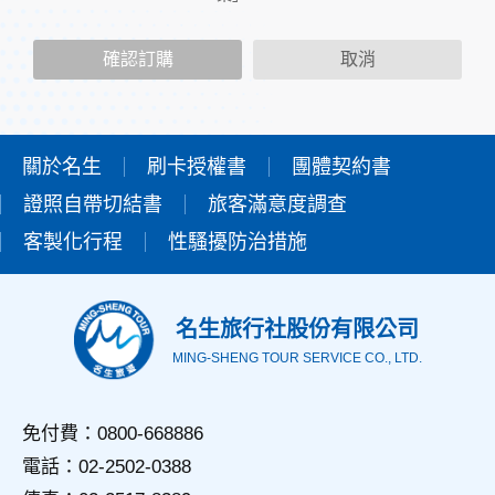
二、個人資料的蒐集、處理及利用方式
當您造訪本網站或使用本網站所提供之功能服務時，我們將視
確認訂購
取消
該服務功能性質，請您提供必要的個人資料，並在該特定目的
範圍內處理及利用您的個人資料；非經您書面同意，本網站不
會將個人資料用於其他用途。
本網站在您使用服務信箱、問卷調查等互動性功能時，會保留
您所提供的姓名、電子郵件地址、聯絡方式及使用時間等。
關於名生
刷卡授權書
團體契約書
於一般瀏覽時，伺服器會自行記錄相關行徑，包括您使用連線
證照自帶切結書
設備的IP位址、使用時間、使用的瀏覽器、瀏覽及點選資料記
旅客滿意度調查
錄等，做為我們增進網站服務的參考依據，此記錄為內部應
客製化行程
性騷擾防治措施
用，決不對外公佈。
為提供精確的服務，我們會將收集的問卷調查內容進行統計與
分析，分析結果之統計數據或說明文字呈現，除供內部研究
外，我們會視需要公佈統計數據及說明文字，但不涉及特定個
名生旅行社股份有限公司
人之資料。
MING-SHENG TOUR SERVICE CO., LTD.
三、資料之保護
本網站主機均設有防火牆、防毒系統等相關的各項資訊安全設
備及必要的安全防護措施，加以保護網站及您的個人資料採用
免付費：0800-668886
嚴格的保護措施，只由經過授權的人員才能接觸您的個人資
電話：02-2502-0388
料，相關處理人員皆簽有保密合約，如有違反保密義務者，將
會受到相關的法律處分。