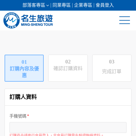
部落客專區
同業專區
企業專區
會員登入
清倉促銷
日本專館
02
03
01
郵輪假期
確認訂購資料
訂購內容及優
完成訂單
惠
海島假期
訂購人資料
韓國
東南亞
手機號碼
美加紐澳
訂購商品請進行會員登入，非會員訂購需先驗證聯絡資料。