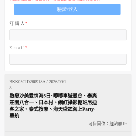
歐洲
驗證/登入
訂 購 人
E m a i l
BKK05CID260918A / 2026/09/1
8
熱戀沙美愛情海5日~嘟嘟車遊曼谷、泰爽
莊園八合一、日本村、網紅攝影棚班尼迪
客之家、泰式按摩、海天盛筵海上Party-
華航
可售團位：經濟艙
19