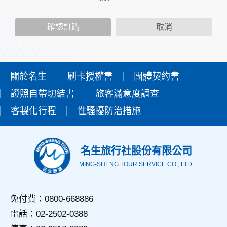
二、個人資料的蒐集、處理及利用方式
當您造訪本網站或使用本網站所提供之功能服務時，我們將視
確認訂購
取消
該服務功能性質，請您提供必要的個人資料，並在該特定目的
範圍內處理及利用您的個人資料；非經您書面同意，本網站不
會將個人資料用於其他用途。
本網站在您使用服務信箱、問卷調查等互動性功能時，會保留
您所提供的姓名、電子郵件地址、聯絡方式及使用時間等。
關於名生
刷卡授權書
團體契約書
於一般瀏覽時，伺服器會自行記錄相關行徑，包括您使用連線
證照自帶切結書
設備的IP位址、使用時間、使用的瀏覽器、瀏覽及點選資料記
旅客滿意度調查
錄等，做為我們增進網站服務的參考依據，此記錄為內部應
客製化行程
性騷擾防治措施
用，決不對外公佈。
為提供精確的服務，我們會將收集的問卷調查內容進行統計與
分析，分析結果之統計數據或說明文字呈現，除供內部研究
外，我們會視需要公佈統計數據及說明文字，但不涉及特定個
名生旅行社股份有限公司
人之資料。
MING-SHENG TOUR SERVICE CO., LTD.
三、資料之保護
本網站主機均設有防火牆、防毒系統等相關的各項資訊安全設
備及必要的安全防護措施，加以保護網站及您的個人資料採用
免付費：0800-668886
嚴格的保護措施，只由經過授權的人員才能接觸您的個人資
電話：02-2502-0388
料，相關處理人員皆簽有保密合約，如有違反保密義務者，將
會受到相關的法律處分。