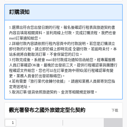
訂購須知
1.選擇出符合您出發日期的行程，報名後確認行程表與旅遊契約書
內容且填寫相關資料，並利用線上付款，完成訂購流程，我們也會
mail訂單通知給您。
2.詳細付款內容請依照行程內容頁中的付款說明。若您是訂購須立
即付款的行程，請立即於線上即時完成 全額付款，若逾時未付，本
站系統將自動取消訂單，不會保留您的訂位。
3.付款完成後，系統會 mail封付款成功通知信函給您，經專屬服務
人員訂單確認OK後，最晚於出發前三天，提供行程確認單與團體行
程確認文件給您，您也可以在訂單查詢中得知(若行程確認單有變
更，業務人員會於出發前聯絡您)。
4.若有需要『旅行業代收轉付收據』，請通知業務人員郵寄到您指
定寄送地址。
5.取消訂單/退貨依照旅遊契約、金流等相關規定辦理。
觀光署發布之國外旅遊定型化契約
下載