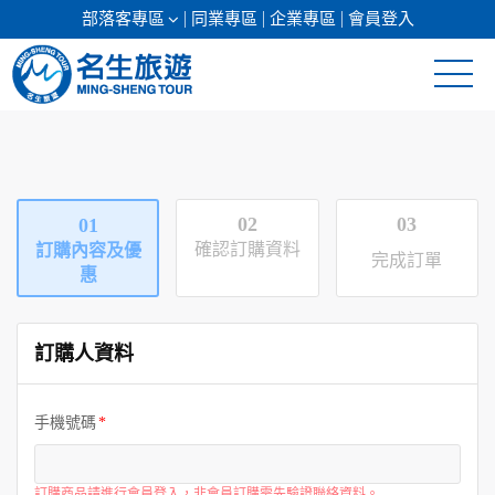
部落客專區
同業專區
企業專區
會員登入
清倉促銷
日本專館
02
03
01
郵輪假期
確認訂購資料
訂購內容及優
完成訂單
惠
海島假期
訂購人資料
韓國
東南亞
手機號碼
美加紐澳
訂購商品請進行會員登入，非會員訂購需先驗證聯絡資料。