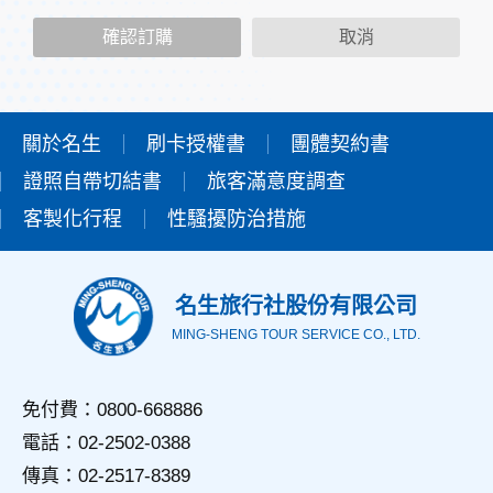
二、個人資料的蒐集、處理及利用方式
當您造訪本網站或使用本網站所提供之功能服務時，我們將視
確認訂購
取消
該服務功能性質，請您提供必要的個人資料，並在該特定目的
範圍內處理及利用您的個人資料；非經您書面同意，本網站不
會將個人資料用於其他用途。
本網站在您使用服務信箱、問卷調查等互動性功能時，會保留
您所提供的姓名、電子郵件地址、聯絡方式及使用時間等。
關於名生
刷卡授權書
團體契約書
於一般瀏覽時，伺服器會自行記錄相關行徑，包括您使用連線
證照自帶切結書
設備的IP位址、使用時間、使用的瀏覽器、瀏覽及點選資料記
旅客滿意度調查
錄等，做為我們增進網站服務的參考依據，此記錄為內部應
客製化行程
性騷擾防治措施
用，決不對外公佈。
為提供精確的服務，我們會將收集的問卷調查內容進行統計與
分析，分析結果之統計數據或說明文字呈現，除供內部研究
外，我們會視需要公佈統計數據及說明文字，但不涉及特定個
名生旅行社股份有限公司
人之資料。
MING-SHENG TOUR SERVICE CO., LTD.
三、資料之保護
本網站主機均設有防火牆、防毒系統等相關的各項資訊安全設
備及必要的安全防護措施，加以保護網站及您的個人資料採用
免付費：0800-668886
嚴格的保護措施，只由經過授權的人員才能接觸您的個人資
電話：02-2502-0388
料，相關處理人員皆簽有保密合約，如有違反保密義務者，將
會受到相關的法律處分。
傳真：02-2517-8389
如因業務需要有必要委託其他單位提供服務時，本網站亦會嚴