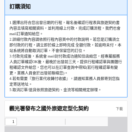
訂購須知
1.選擇出符合您出發日期的行程，報名後確認行程表與旅遊契約書
內容且填寫相關資料，並利用線上付款，完成訂購流程，我們也會
mail訂單通知給您。
2.詳細付款內容請依照行程內容頁中的付款說明。若您是訂購須立
即付款的行程，請立即於線上即時完成 全額付款，若逾時未付，本
站系統將自動取消訂單，不會保留您的訂位。
3.付款完成後，系統會 mail封付款成功通知信函給您，經專屬服務
人員訂單確認OK後，最晚於出發前三天，提供行程確認單與團體行
程確認文件給您，您也可以在訂單查詢中得知(若行程確認單有變
更，業務人員會於出發前聯絡您)。
4.若有需要『旅行業代收轉付收據』，請通知業務人員郵寄到您指
定寄送地址。
5.取消訂單/退貨依照旅遊契約、金流等相關規定辦理。
觀光署發布之國外旅遊定型化契約
下載