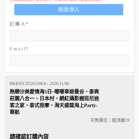
歐洲
驗證/登入
訂 購 人
E m a i l
BKK05CID261106A / 2026/11/06
熱戀沙美愛情海5日~嘟嘟車遊曼谷、泰爽
莊園八合一、日本村、網紅攝影棚班尼迪
客之家、泰式按摩、海天盛筵海上Party-
華航
可售團位：經濟艙
19
請確認訂購內容