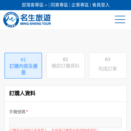
部落客專區
同業專區
企業專區
會員登入
清倉促銷
日本專館
02
03
01
郵輪假期
確認訂購資料
訂購內容及優
完成訂單
惠
海島假期
訂購人資料
韓國
東南亞
手機號碼
美加紐澳
訂購商品請進行會員登入，非會員訂購需先驗證聯絡資料。