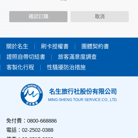
二、個人資料的蒐集、處理及利用方式
當您造訪本網站或使用本網站所提供之功能服務時，我們將視
確認訂購
取消
該服務功能性質，請您提供必要的個人資料，並在該特定目的
範圍內處理及利用您的個人資料；非經您書面同意，本網站不
會將個人資料用於其他用途。
本網站在您使用服務信箱、問卷調查等互動性功能時，會保留
您所提供的姓名、電子郵件地址、聯絡方式及使用時間等。
關於名生
刷卡授權書
團體契約書
於一般瀏覽時，伺服器會自行記錄相關行徑，包括您使用連線
證照自帶切結書
設備的IP位址、使用時間、使用的瀏覽器、瀏覽及點選資料記
旅客滿意度調查
錄等，做為我們增進網站服務的參考依據，此記錄為內部應
客製化行程
性騷擾防治措施
用，決不對外公佈。
為提供精確的服務，我們會將收集的問卷調查內容進行統計與
分析，分析結果之統計數據或說明文字呈現，除供內部研究
外，我們會視需要公佈統計數據及說明文字，但不涉及特定個
名生旅行社股份有限公司
人之資料。
MING-SHENG TOUR SERVICE CO., LTD.
三、資料之保護
本網站主機均設有防火牆、防毒系統等相關的各項資訊安全設
備及必要的安全防護措施，加以保護網站及您的個人資料採用
免付費：0800-668886
嚴格的保護措施，只由經過授權的人員才能接觸您的個人資
電話：02-2502-0388
料，相關處理人員皆簽有保密合約，如有違反保密義務者，將
會受到相關的法律處分。