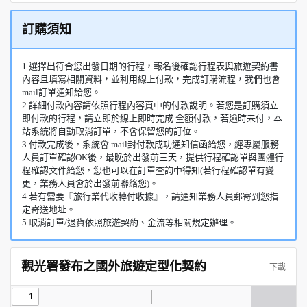
訂購須知
1.選擇出符合您出發日期的行程，報名後確認行程表與旅遊契約書
內容且填寫相關資料，並利用線上付款，完成訂購流程，我們也會
mail訂單通知給您。
2.詳細付款內容請依照行程內容頁中的付款說明。若您是訂購須立
即付款的行程，請立即於線上即時完成 全額付款，若逾時未付，本
站系統將自動取消訂單，不會保留您的訂位。
3.付款完成後，系統會 mail封付款成功通知信函給您，經專屬服務
人員訂單確認OK後，最晚於出發前三天，提供行程確認單與團體行
程確認文件給您，您也可以在訂單查詢中得知(若行程確認單有變
更，業務人員會於出發前聯絡您)。
4.若有需要『旅行業代收轉付收據』，請通知業務人員郵寄到您指
定寄送地址。
5.取消訂單/退貨依照旅遊契約、金流等相關規定辦理。
觀光署發布之國外旅遊定型化契約
下載