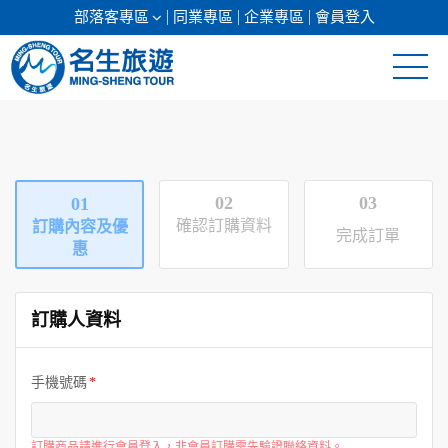
部落客專區
同業專區
企業專區
會員登入
清倉促銷
日本專館
02
03
01
郵輪假期
確認訂購資料
訂購內容及優
完成訂單
惠
海島假期
訂購人資料
韓國
東南亞
手機號碼
美加紐澳
訂購商品請進行會員登入，非會員訂購需先驗證聯絡資料。