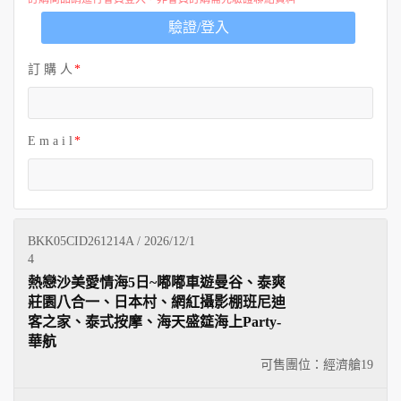
歐洲
驗證/登入
訂 購 人
E m a i l
BKK05CID261214A / 2026/12/1
4
熱戀沙美愛情海5日~嘟嘟車遊曼谷、泰爽
莊園八合一、日本村、網紅攝影棚班尼迪
客之家、泰式按摩、海天盛筵海上Party-
華航
可售團位：經濟艙
19