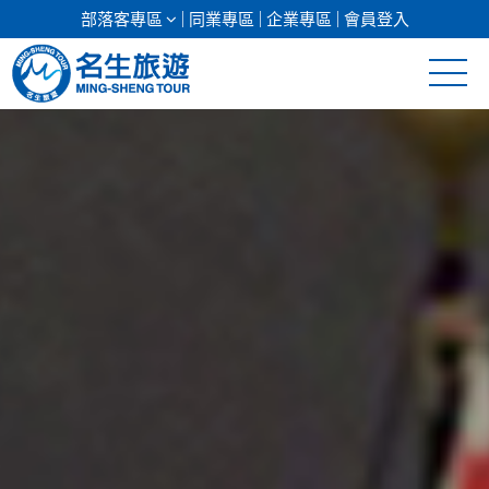
部落客專區
同業專區
企業專區
會員登入
清倉促銷
日本專館
郵輪假期
海島假期
韓國
東南亞
美加紐澳