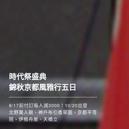
歐洲
時代祭盛典
錦秋京都風雅行五日
8/17前付訂每人減3000！10/20出發
北野異人館、神戶布引香草園、京都平等
院、伊根舟屋、天橋立
搶先GO