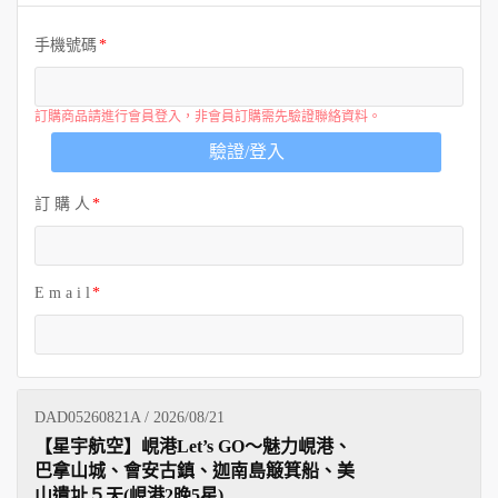
歐洲
手機號碼
訂購商品請進行會員登入，非會員訂購需先驗證聯絡資料。
驗證/登入
訂 購 人
E m a i l
DAD05260821A / 2026/08/21
【星宇航空】峴港Let’s GO～魅力峴港、
巴拿山城、會安古鎮、迦南島簸箕船、美
山遺址５天(峴港2晚5星)