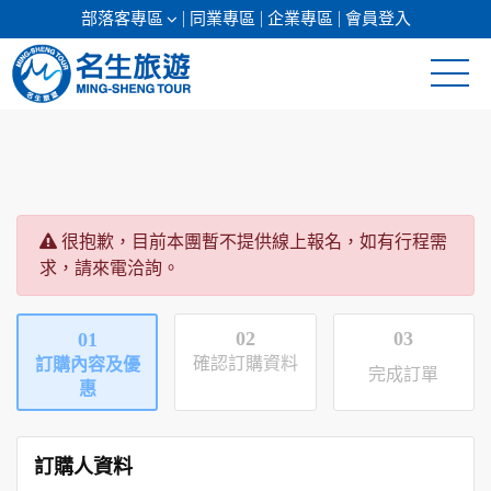
部落客專區
同業專區
企業專區
會員登入
清倉促銷
日本專館
很抱歉，目前本團暫不提供線上報名，如有行程需
郵輪假期
求，請來電洽詢。
海島假期
02
03
01
韓國
確認訂購資料
訂購內容及優
完成訂單
惠
東南亞
美加紐澳
訂購人資料