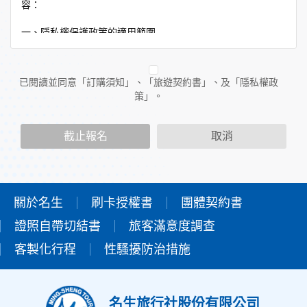
容：
一、隱私權保護政策的適用範圍
隱私權保護政策內容，包括本網站如何處理在您使用網站服務
時收集到的個人識別資料。隱私權保護政策不適用於本網站以
外的相關連結網站，也不適用於非本網站所委託或參與管理的
已閱讀並同意「訂購須知」、「旅遊契約書」、及「隱私權政
人員。
策」。
二、個人資料的蒐集、處理及利用方式
當您造訪本網站或使用本網站所提供之功能服務時，我們將視
截止報名
取消
該服務功能性質，請您提供必要的個人資料，並在該特定目的
範圍內處理及利用您的個人資料；非經您書面同意，本網站不
會將個人資料用於其他用途。
本網站在您使用服務信箱、問卷調查等互動性功能時，會保留
您所提供的姓名、電子郵件地址、聯絡方式及使用時間等。
關於名生
刷卡授權書
團體契約書
於一般瀏覽時，伺服器會自行記錄相關行徑，包括您使用連線
證照自帶切結書
設備的IP位址、使用時間、使用的瀏覽器、瀏覽及點選資料記
旅客滿意度調查
錄等，做為我們增進網站服務的參考依據，此記錄為內部應
客製化行程
性騷擾防治措施
用，決不對外公佈。
為提供精確的服務，我們會將收集的問卷調查內容進行統計與
分析，分析結果之統計數據或說明文字呈現，除供內部研究
外，我們會視需要公佈統計數據及說明文字，但不涉及特定個
名生旅行社股份有限公司
人之資料。