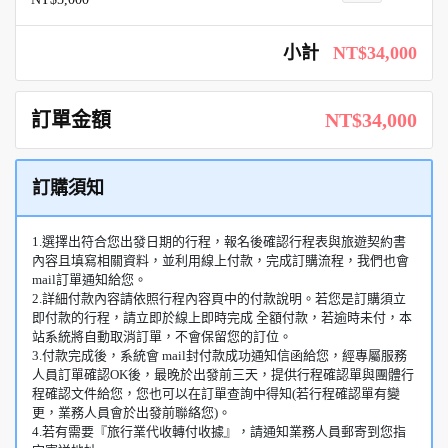
小計
NT$34,000
訂單金額
NT$34,000
訂購須知
1.選擇出符合您出發日期的行程，報名後確認行程表與旅遊契約書
內容且填寫相關資料，並利用線上付款，完成訂購流程，我們也會
mail訂單通知給您。
2.詳細付款內容請依照行程內容頁中的付款說明。若您是訂購須立
即付款的行程，請立即於線上即時完成 全額付款，若逾時未付，本
站系統將自動取消訂單，不會保留您的訂位。
3.付款完成後，系統會 mail封付款成功通知信函給您，經專屬服務
人員訂單確認OK後，最晚於出發前三天，提供行程確認單與團體行
程確認文件給您，您也可以在訂單查詢中得知(若行程確認單有變
更，業務人員會於出發前聯絡您)。
4.若有需要『旅行業代收轉付收據』，請通知業務人員郵寄到您指