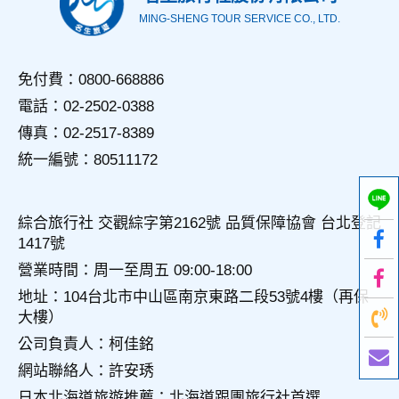
MING-SHENG TOUR SERVICE CO., LTD.
三、資料之保護
本網站主機均設有防火牆、防毒系統等相關的各項資訊安全設
備及必要的安全防護措施，加以保護網站及您的個人資料採用
免付費：0800-668886
嚴格的保護措施，只由經過授權的人員才能接觸您的個人資
電話：02-2502-0388
料，相關處理人員皆簽有保密合約，如有違反保密義務者，將
會受到相關的法律處分。
傳真：02-2517-8389
如因業務需要有必要委託其他單位提供服務時，本網站亦會嚴
統一編號：80511172
格要求其遵守保密義務，並且採取必要檢查程序以確定其將確
實遵守。
四、網站對外的相關連結
綜合旅行社 交觀綜字第2162號 品質保障協會 台北登記
本網站的網頁提供其他網站的網路連結，您也可經由本網站所
1417號
提供的連結，點選進入其他網站。但該連結網站不適用本網站
的隱私權保護政策，您必須參考該連結網站中的隱私權保護政
營業時間：周一至周五 09:00-18:00
策。
地址：104台北市中山區南京東路二段53號4樓（再保
大樓）
五、與第三人共用個人資料之政策
本網站絕不會提供、交換、出租或出售任何您的個人資料給其
公司負責人：柯佳銘
他個人、團體、私人企業或公務機關，但有法律依據或合約義
網站聯絡人：許安琇
務者，不在此限。
日本北海道旅遊推薦：北海道跟團旅行社首選