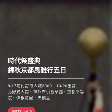
歐洲
時代祭盛典
錦秋京都風雅行五日
8/17前付訂每人減3000！10/20出發
北野異人館、神戶布引香草園、京都平等
院、伊根舟屋、天橋立
搶先GO
前往行程