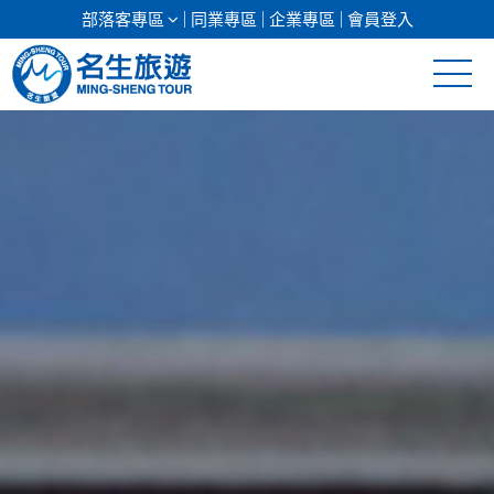
部落客專區
同業專區
企業專區
會員登入
清倉促銷
日本專館
郵輪假期
海島假期
韓國
東南亞
美加紐澳