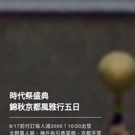
歐洲
時代祭盛典
錦秋京都風雅行五日
8/17前付訂每人減3000！10/20出發
北野異人館、神戶布引香草園、京都平等