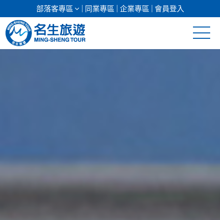
部落客專區
同業專區
企業專區
會員登入
清倉促銷
日本專館
郵輪假期
海島假期
韓國
東南亞
美加紐澳