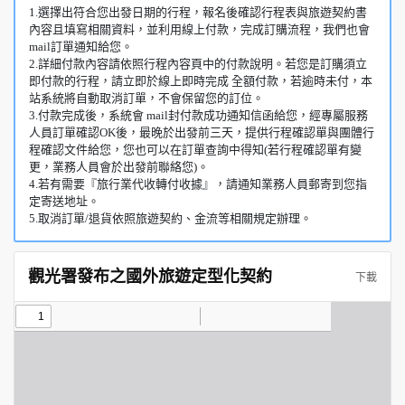
1.選擇出符合您出發日期的行程，報名後確認行程表與旅遊契約書
內容且填寫相關資料，並利用線上付款，完成訂購流程，我們也會
mail訂單通知給您。
2.詳細付款內容請依照行程內容頁中的付款說明。若您是訂購須立
即付款的行程，請立即於線上即時完成 全額付款，若逾時未付，本
站系統將自動取消訂單，不會保留您的訂位。
3.付款完成後，系統會 mail封付款成功通知信函給您，經專屬服務
人員訂單確認OK後，最晚於出發前三天，提供行程確認單與團體行
程確認文件給您，您也可以在訂單查詢中得知(若行程確認單有變
更，業務人員會於出發前聯絡您)。
4.若有需要『旅行業代收轉付收據』，請通知業務人員郵寄到您指
定寄送地址。
5.取消訂單/退貨依照旅遊契約、金流等相關規定辦理。
觀光署發布之國外旅遊定型化契約
下載