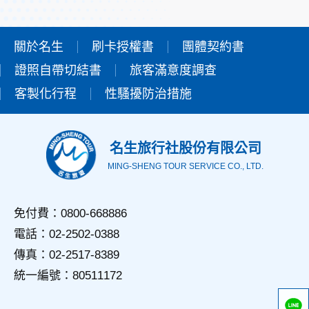
會將個人資料用於其他用途。
本網站在您使用服務信箱、問卷調查等互動性功能時，會保留
您所提供的姓名、電子郵件地址、聯絡方式及使用時間等。
關於名生
刷卡授權書
團體契約書
於一般瀏覽時，伺服器會自行記錄相關行徑，包括您使用連線
證照自帶切結書
設備的IP位址、使用時間、使用的瀏覽器、瀏覽及點選資料記
旅客滿意度調查
錄等，做為我們增進網站服務的參考依據，此記錄為內部應
客製化行程
性騷擾防治措施
用，決不對外公佈。
為提供精確的服務，我們會將收集的問卷調查內容進行統計與
分析，分析結果之統計數據或說明文字呈現，除供內部研究
外，我們會視需要公佈統計數據及說明文字，但不涉及特定個
名生旅行社股份有限公司
人之資料。
MING-SHENG TOUR SERVICE CO., LTD.
三、資料之保護
本網站主機均設有防火牆、防毒系統等相關的各項資訊安全設
備及必要的安全防護措施，加以保護網站及您的個人資料採用
免付費：0800-668886
嚴格的保護措施，只由經過授權的人員才能接觸您的個人資
電話：02-2502-0388
料，相關處理人員皆簽有保密合約，如有違反保密義務者，將
會受到相關的法律處分。
傳真：02-2517-8389
如因業務需要有必要委託其他單位提供服務時，本網站亦會嚴
統一編號：80511172
格要求其遵守保密義務，並且採取必要檢查程序以確定其將確
實遵守。