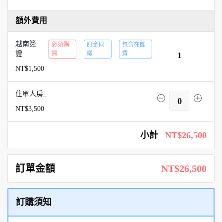
額外費用
越南簽
必須購
訂金同
包含在團
證
買
繳
費
1
NT$1,500
住單人房_
0
NT$3,500
小計
NT$26,500
訂單金額
NT$26,500
訂購須知