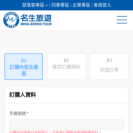
部落客專區
同業專區
企業專區
會員登入
清倉促銷
日本專館
02
03
01
郵輪假期
確認訂購資料
訂購內容及優
完成訂單
惠
海島假期
訂購人資料
韓國
東南亞
手機號碼
美加紐澳
訂購商品請進行會員登入，非會員訂購需先驗證聯絡資料。