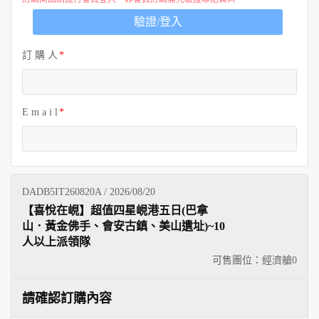
歐洲
驗證/登入
訂 購 人
E m a i l
DADB5IT260820A / 2026/08/20
【喜悅在峴】超值四星峴港五日(巴拿
山．黃金佛手、會安古鎮、美山遺址)~10
人以上派領隊
可售團位：經濟艙
0
請確認訂購內容