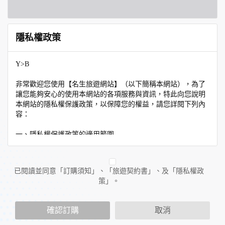
隱私權政策
Y>B
非常歡迎您使用【名生旅遊網站】（以下簡稱本網站），為了
讓您能夠安心的使用本網站的各項服務與資訊，特此向您說明
本網站的隱私權保護政策，以保障您的權益，請您詳閱下列內
容：
一、隱私權保護政策的適用範圍
隱私權保護政策內容，包括本網站如何處理在您使用網站服務
時收集到的個人識別資料。隱私權保護政策不適用於本網站以
外的相關連結網站，也不適用於非本網站所委託或參與管理的
已閱讀並同意「訂購須知」、「旅遊契約書」、及「隱私權政
人員。
策」。
二、個人資料的蒐集、處理及利用方式
當您造訪本網站或使用本網站所提供之功能服務時，我們將視
確認訂購
取消
該服務功能性質，請您提供必要的個人資料，並在該特定目的
範圍內處理及利用您的個人資料；非經您書面同意，本網站不