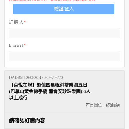
歐洲
驗證/登入
訂 購 人
E m a i l
DADB5IT260820B / 2026/08/20
【喜悅在峴】超值四星峴港雙樂園五日
(巴拿山黃金佛手橋 南會安珍珠樂園)-6人
以上成行
可售團位：經濟艙
0
請確認訂購內容