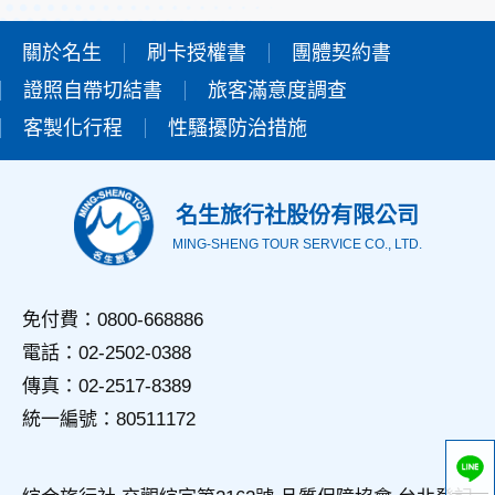
本網站在您使用服務信箱、問卷調查等互動性功能時，會保留
您所提供的姓名、電子郵件地址、聯絡方式及使用時間等。
關於名生
刷卡授權書
團體契約書
於一般瀏覽時，伺服器會自行記錄相關行徑，包括您使用連線
證照自帶切結書
設備的IP位址、使用時間、使用的瀏覽器、瀏覽及點選資料記
旅客滿意度調查
錄等，做為我們增進網站服務的參考依據，此記錄為內部應
客製化行程
性騷擾防治措施
用，決不對外公佈。
為提供精確的服務，我們會將收集的問卷調查內容進行統計與
分析，分析結果之統計數據或說明文字呈現，除供內部研究
外，我們會視需要公佈統計數據及說明文字，但不涉及特定個
名生旅行社股份有限公司
人之資料。
MING-SHENG TOUR SERVICE CO., LTD.
三、資料之保護
本網站主機均設有防火牆、防毒系統等相關的各項資訊安全設
備及必要的安全防護措施，加以保護網站及您的個人資料採用
免付費：0800-668886
嚴格的保護措施，只由經過授權的人員才能接觸您的個人資
電話：02-2502-0388
料，相關處理人員皆簽有保密合約，如有違反保密義務者，將
會受到相關的法律處分。
傳真：02-2517-8389
如因業務需要有必要委託其他單位提供服務時，本網站亦會嚴
統一編號：80511172
格要求其遵守保密義務，並且採取必要檢查程序以確定其將確
實遵守。
四、網站對外的相關連結