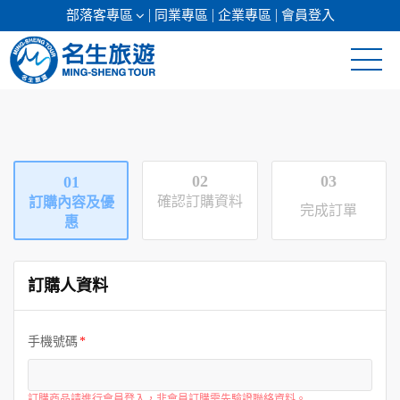
部落客專區
同業專區
企業專區
會員登入
清倉促銷
日本專館
02
03
01
郵輪假期
確認訂購資料
訂購內容及優
完成訂單
惠
海島假期
訂購人資料
韓國
東南亞
手機號碼
美加紐澳
訂購商品請進行會員登入，非會員訂購需先驗證聯絡資料。