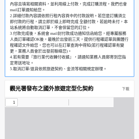
內容且填寫相關資料，並利用線上付款，完成訂購流程，我們也會
mail訂單通知給您。
2.詳細付款內容請依照行程內容頁中的付款說明。若您是訂購須立
即付款的行程，請立即於線上即時完成 全額付款，若逾時未付，本
站系統將自動取消訂單，不會保留您的訂位。
3.付款完成後，系統會 mail封付款成功通知信函給您，經專屬服務
人員訂單確認OK後，最晚於出發前三天，提供行程確認單與團體行
程確認文件給您，您也可以在訂單查詢中得知(若行程確認單有變
更，業務人員會於出發前聯絡您)。
4.若有需要『旅行業代收轉付收據』，請通知業務人員郵寄到您指
定寄送地址。
5.取消訂單/退貨依照旅遊契約、金流等相關規定辦理。
觀光署發布之國外旅遊定型化契約
下載