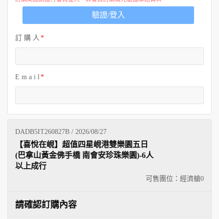
歐洲
驗證/登入
訂 購 人
E m a i l
DADB5IT260827B / 2026/08/27
【喜悅在峴】超值四星峴港雙樂園五日
(巴拿山黃金佛手橋 南會安珍珠樂園)-6人
以上成行
可售團位：經濟艙
0
請確認訂購內容