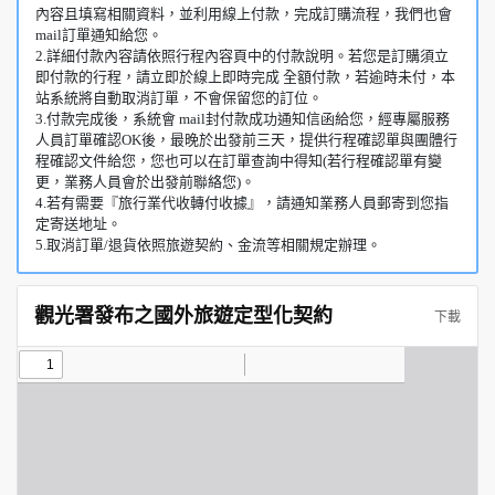
內容且填寫相關資料，並利用線上付款，完成訂購流程，我們也會
mail訂單通知給您。
2.詳細付款內容請依照行程內容頁中的付款說明。若您是訂購須立
即付款的行程，請立即於線上即時完成 全額付款，若逾時未付，本
站系統將自動取消訂單，不會保留您的訂位。
3.付款完成後，系統會 mail封付款成功通知信函給您，經專屬服務
人員訂單確認OK後，最晚於出發前三天，提供行程確認單與團體行
程確認文件給您，您也可以在訂單查詢中得知(若行程確認單有變
更，業務人員會於出發前聯絡您)。
4.若有需要『旅行業代收轉付收據』，請通知業務人員郵寄到您指
定寄送地址。
5.取消訂單/退貨依照旅遊契約、金流等相關規定辦理。
觀光署發布之國外旅遊定型化契約
下載