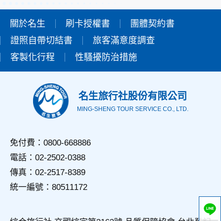
本網站在您使用服務信箱、問卷調查等互動性功能時，會保留
您所提供的姓名、電子郵件地址、聯絡方式及使用時間等。
關於名生
刷卡授權書
團體契約書
於一般瀏覽時，伺服器會自行記錄相關行徑，包括您使用連線
證照自帶切結書
設備的IP位址、使用時間、使用的瀏覽器、瀏覽及點選資料記
旅客滿意度調查
錄等，做為我們增進網站服務的參考依據，此記錄為內部應
客製化行程
性騷擾防治措施
用，決不對外公佈。
為提供精確的服務，我們會將收集的問卷調查內容進行統計與
分析，分析結果之統計數據或說明文字呈現，除供內部研究
外，我們會視需要公佈統計數據及說明文字，但不涉及特定個
名生旅行社股份有限公司
人之資料。
MING-SHENG TOUR SERVICE CO., LTD.
三、資料之保護
本網站主機均設有防火牆、防毒系統等相關的各項資訊安全設
備及必要的安全防護措施，加以保護網站及您的個人資料採用
免付費：0800-668886
嚴格的保護措施，只由經過授權的人員才能接觸您的個人資
電話：02-2502-0388
料，相關處理人員皆簽有保密合約，如有違反保密義務者，將
會受到相關的法律處分。
傳真：02-2517-8389
如因業務需要有必要委託其他單位提供服務時，本網站亦會嚴
統一編號：80511172
格要求其遵守保密義務，並且採取必要檢查程序以確定其將確
實遵守。
四、網站對外的相關連結