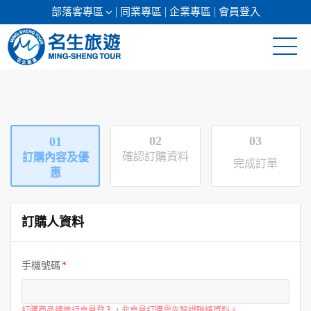
部落客專區
同業專區
企業專區
會員登入
清倉促銷
日本專館
02
03
01
郵輪假期
確認訂購資料
訂購內容及優
完成訂單
惠
海島假期
訂購人資料
韓國
東南亞
手機號碼
美加紐澳
訂購商品請進行會員登入，非會員訂購需先驗證聯絡資料。