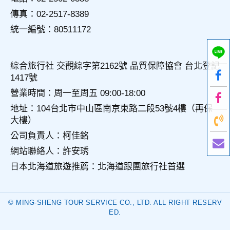
會受到相關的法律處分。
傳真：02-2517-8389
如因業務需要有必要委託其他單位提供服務時，本網站亦會嚴
統一編號：80511172
格要求其遵守保密義務，並且採取必要檢查程序以確定其將確
實遵守。
四、網站對外的相關連結
綜合旅行社 交觀綜字第2162號 品質保障協會 台北登記
本網站的網頁提供其他網站的網路連結，您也可經由本網站所
1417號
提供的連結，點選進入其他網站。但該連結網站不適用本網站
的隱私權保護政策，您必須參考該連結網站中的隱私權保護政
營業時間：周一至周五 09:00-18:00
策。
地址：104台北市中山區南京東路二段53號4樓（再保
大樓）
五、與第三人共用個人資料之政策
本網站絕不會提供、交換、出租或出售任何您的個人資料給其
公司負責人：柯佳銘
他個人、團體、私人企業或公務機關，但有法律依據或合約義
網站聯絡人：許安琇
務者，不在此限。
日本北海道旅遊推薦：北海道跟團旅行社首選
前項但書之情形包括不限於：
經由您書面同意。
© MING-SHENG TOUR SERVICE CO., LTD. ALL RIGHT RESERV
法律明文規定。
ED.
為免除您生命、身體、自由或財產上之危險。
與公務機關或學術研究機構合作，基於公共利益為統計或學術