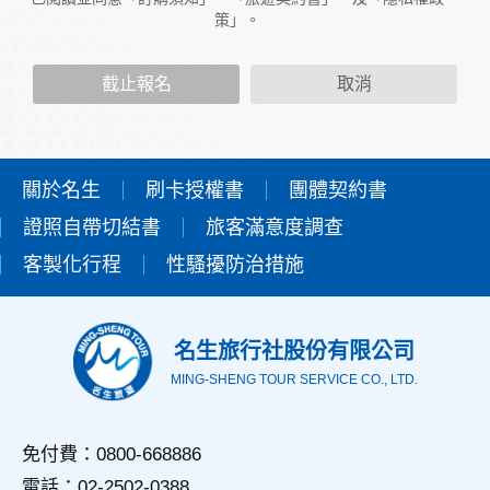
人員。
策」。
二、個人資料的蒐集、處理及利用方式
當您造訪本網站或使用本網站所提供之功能服務時，我們將視
截止報名
取消
該服務功能性質，請您提供必要的個人資料，並在該特定目的
範圍內處理及利用您的個人資料；非經您書面同意，本網站不
會將個人資料用於其他用途。
本網站在您使用服務信箱、問卷調查等互動性功能時，會保留
您所提供的姓名、電子郵件地址、聯絡方式及使用時間等。
關於名生
刷卡授權書
團體契約書
於一般瀏覽時，伺服器會自行記錄相關行徑，包括您使用連線
證照自帶切結書
設備的IP位址、使用時間、使用的瀏覽器、瀏覽及點選資料記
旅客滿意度調查
錄等，做為我們增進網站服務的參考依據，此記錄為內部應
客製化行程
性騷擾防治措施
用，決不對外公佈。
為提供精確的服務，我們會將收集的問卷調查內容進行統計與
分析，分析結果之統計數據或說明文字呈現，除供內部研究
外，我們會視需要公佈統計數據及說明文字，但不涉及特定個
名生旅行社股份有限公司
人之資料。
MING-SHENG TOUR SERVICE CO., LTD.
三、資料之保護
本網站主機均設有防火牆、防毒系統等相關的各項資訊安全設
備及必要的安全防護措施，加以保護網站及您的個人資料採用
免付費：0800-668886
嚴格的保護措施，只由經過授權的人員才能接觸您的個人資
電話：02-2502-0388
料，相關處理人員皆簽有保密合約，如有違反保密義務者，將