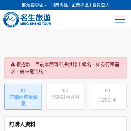
部落客專區
同業專區
企業專區
會員登入
清倉促銷
日本專館
很抱歉，目前本團暫不提供線上報名，如有行程需
郵輪假期
求，請來電洽詢。
海島假期
02
03
01
韓國
確認訂購資料
訂購內容及優
完成訂單
惠
東南亞
美加紐澳
訂購人資料