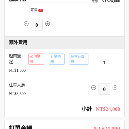
NT$24,000
可售
0
0
額外費用
越南簽
必須購
訂金同
包含在團
證
買
繳
費
1
NT$1,500
住單人房_
0
NT$3,500
小計
NT$24,000
訂單金額
NT$24,000