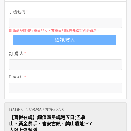
歐洲
手機號碼
訂購商品請進行會員登入，非會員訂購需先驗證聯絡資料。
驗證/登入
訂 購 人
E m a i l
DADB5IT260828A / 2026/08/28
【喜悅在峴】超值四星峴港五日(巴拿
山．黃金佛手、會安古鎮、美山遺址)~10
人以上派領隊