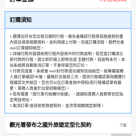
訂購須知
1.選擇出符合您出發日期的行程，報名後確認行程表與旅遊契約書
內容且填寫相關資料，並利用線上付款，完成訂購流程，我們也會
mail訂單通知給您。
2.詳細付款內容請依照行程內容頁中的付款說明。若您是訂購須立
即付款的行程，請立即於線上即時完成 全額付款，若逾時未付，本
站系統將自動取消訂單，不會保留您的訂位。
3.付款完成後，系統會 mail封付款成功通知信函給您，經專屬服務
人員訂單確認OK後，最晚於出發前三天，提供行程確認單與團體行
程確認文件給您，您也可以在訂單查詢中得知(若行程確認單有變
更，業務人員會於出發前聯絡您)。
4.若有需要『旅行業代收轉付收據』，請通知業務人員郵寄到您指
定寄送地址。
5.取消訂單/退貨依照旅遊契約、金流等相關規定辦理。
觀光署發布之國外旅遊定型化契約
下載