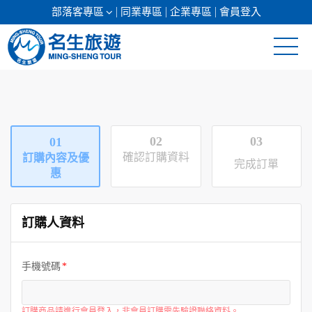
部落客專區
同業專區
企業專區
會員登入
清倉促銷
日本專館
02
03
01
郵輪假期
確認訂購資料
訂購內容及優
完成訂單
惠
海島假期
訂購人資料
韓國
東南亞
手機號碼
美加紐澳
訂購商品請進行會員登入，非會員訂購需先驗證聯絡資料。