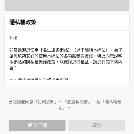
隱私權政策
Y>B
非常歡迎您使用【名生旅遊網站】（以下簡稱本網站），為了
讓您能夠安心的使用本網站的各項服務與資訊，特此向您說明
本網站的隱私權保護政策，以保障您的權益，請您詳閱下列內
容：
一、隱私權保護政策的適用範圍
隱私權保護政策內容，包括本網站如何處理在您使用網站服務
時收集到的個人識別資料。隱私權保護政策不適用於本網站以
外的相關連結網站，也不適用於非本網站所委託或參與管理的
已閱讀並同意「訂購須知」、「旅遊契約書」、及「隱私權政
人員。
策」。
二、個人資料的蒐集、處理及利用方式
當您造訪本網站或使用本網站所提供之功能服務時，我們將視
確認訂購
取消
該服務功能性質，請您提供必要的個人資料，並在該特定目的
範圍內處理及利用您的個人資料；非經您書面同意，本網站不