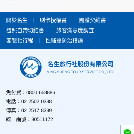
會將個人資料用於其他用途。
本網站在您使用服務信箱、問卷調查等互動性功能時，會保留
您所提供的姓名、電子郵件地址、聯絡方式及使用時間等。
關於名生
刷卡授權書
團體契約書
於一般瀏覽時，伺服器會自行記錄相關行徑，包括您使用連線
證照自帶切結書
設備的IP位址、使用時間、使用的瀏覽器、瀏覽及點選資料記
旅客滿意度調查
錄等，做為我們增進網站服務的參考依據，此記錄為內部應
客製化行程
性騷擾防治措施
用，決不對外公佈。
為提供精確的服務，我們會將收集的問卷調查內容進行統計與
分析，分析結果之統計數據或說明文字呈現，除供內部研究
外，我們會視需要公佈統計數據及說明文字，但不涉及特定個
名生旅行社股份有限公司
人之資料。
MING-SHENG TOUR SERVICE CO., LTD.
三、資料之保護
本網站主機均設有防火牆、防毒系統等相關的各項資訊安全設
備及必要的安全防護措施，加以保護網站及您的個人資料採用
免付費：0800-668886
嚴格的保護措施，只由經過授權的人員才能接觸您的個人資
電話：02-2502-0388
料，相關處理人員皆簽有保密合約，如有違反保密義務者，將
會受到相關的法律處分。
傳真：02-2517-8389
如因業務需要有必要委託其他單位提供服務時，本網站亦會嚴
統一編號：80511172
格要求其遵守保密義務，並且採取必要檢查程序以確定其將確
實遵守。