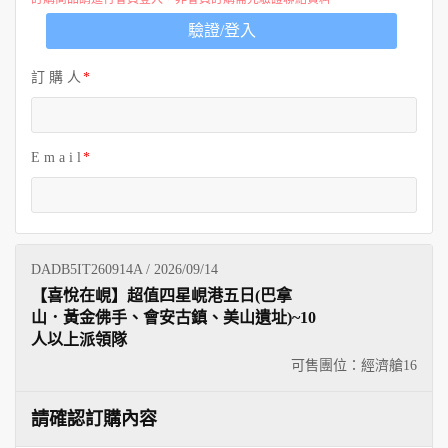
歐洲
驗證/登入
訂 購 人
E m a i l
DADB5IT260914A / 2026/09/14
【喜悅在峴】超值四星峴港五日(巴拿
山．黃金佛手、會安古鎮、美山遺址)~10
人以上派領隊
可售團位：經濟艙
16
請確認訂購內容