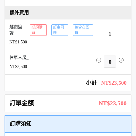
額外費用
越南簽
必須購
訂金同
包含在團
證
買
繳
費
1
NT$1,500
住單人房_
0
NT$3,500
小計
NT$23,500
訂單金額
NT$23,500
訂購須知