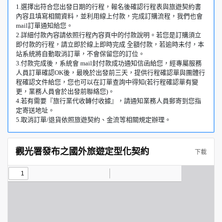
1.選擇出符合您出發日期的行程，報名後確認行程表與旅遊契約書
內容且填寫相關資料，並利用線上付款，完成訂購流程，我們也會
mail訂單通知給您。
2.詳細付款內容請依照行程內容頁中的付款說明。若您是訂購須立
即付款的行程，請立即於線上即時完成 全額付款，若逾時未付，本
站系統將自動取消訂單，不會保留您的訂位。
3.付款完成後，系統會 mail封付款成功通知信函給您，經專屬服務
人員訂單確認OK後，最晚於出發前三天，提供行程確認單與團體行
程確認文件給您，您也可以在訂單查詢中得知(若行程確認單有變
更，業務人員會於出發前聯絡您)。
4.若有需要『旅行業代收轉付收據』，請通知業務人員郵寄到您指
定寄送地址。
5.取消訂單/退貨依照旅遊契約、金流等相關規定辦理。
觀光署發布之國外旅遊定型化契約
下載