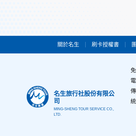
本網站在您使用服務信箱、問卷調查等互動性
於一般瀏覽時，伺服器會自行記錄相關行徑，
考依據，此記錄為內部應用，決不對外公佈。
為提供精確的服務，我們會將收集的問卷調查
明文字，但不涉及特定個人之資料。
三、資料之保護
關於名生
刷卡授權書
本網站主機均設有防火牆、防毒系統等相關的
人員才能接觸您的個人資料，相關處理人員皆
如因業務需要有必要委託其他單位提供服務時
免
四、網站對外的相關連結
本網站的網頁提供其他網站的網路連結，您也
電
連結網站中的隱私權保護政策。
傳
名生旅行社股份有限公
五、與第三人共用個人資料之政策
司
統
本網站絕不會提供、交換、出租或出售任何您
MING-SHENG TOUR SERVICE CO.,
LTD.
前項但書之情形包括不限於：
經由您書面同意。