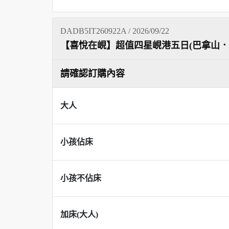
DADB5IT260922A / 2026/09/22
【喜悅在峴】超值四星峴港五日(巴拿山．
請確認訂購內容
大人
小孩佔床
小孩不佔床
加床(大人)