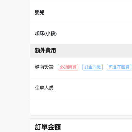
嬰兒
加床(小孩)
額外費用
越南簽證
必須購買
訂金同繳
包含在團費
住單人房_
訂單金額