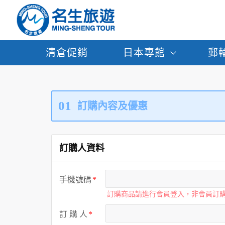
清倉促銷
日本專館
郵
01
訂購內容及優惠
訂購人資料
手機號碼
訂購商品請進行會員登入，非會員訂
訂 購 人