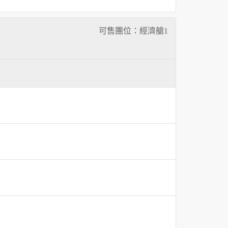
可售團位：經濟艙
1