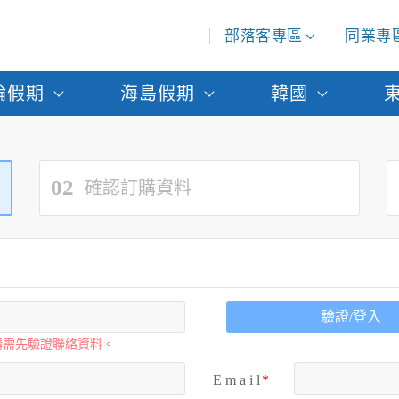
部落客專區
同業專
輪假期
海島假期
韓國
02
確認訂購資料
驗證/登入
購需先驗證聯絡資料。
E m a i l