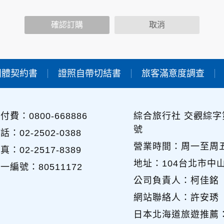
功能時，會保留您所提供的姓名、電子郵件地址、聯絡方式及使
包括您使用連線設備的IP位址、使用時間、使用的瀏覽器、瀏覽
確認訂購
取消
內容進行統計與分析，分析結果之統計數據或說明文字呈現，除
團體契約書
證照自帶切結書
旅客滿意度調查
各項資訊安全設備及必要的安全防護措施，加以保護網站及您的
簽有保密合約，如有違反保密義務者，將會受到相關的法律處分
，本網站亦會嚴格要求其遵守保密義務，並且採取必要檢查程序
付費：0800-668886
綜合旅行社 交觀綜字第
號
可經由本網站所提供的連結，點選進入其他網站。但該連結網站
話：02-2502-0388
營業時間：周一至周五 09
真：02-2517-8389
地址：104台北市中
一編號：80511172
的個人資料給其他個人、團體、私人企業或公務機關，但有法律
公司負責人：柯佳銘
網站聯絡人：許安琇
日本北海道旅遊推薦