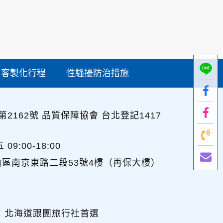
用時間等。
及點選資料記錄等，做為我們增進網站服務的參
供內部研究外，我們會視需要公佈統計數據及說
客製化行程
性騷擾防治措施
個人資料採用嚴格的保護措施，只由經過授權的
。
以確定其將確實遵守。
2162號 品質保障協會 台北登記1417
不適用本網站的隱私權保護政策，您必須參考該
:00-18:00
山區南京東路二段53號4樓（再保大樓）
依據或合約義務者，不在此限。
：北海道跟團旅行社首選