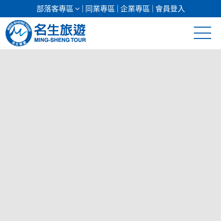
部落客專區
同業專區
企業專區
會員登入
清倉促銷
日本專館
郵輪假期
海島假期
韓國
東南亞
美加紐澳