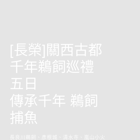
歐洲
[長榮]關西古都
千年鵜飼巡禮
五日
傳承千年 鵜飼
捕魚
前往行程
搶先GO
長良川鵜飼、彥根城、清水寺、嵐山小火