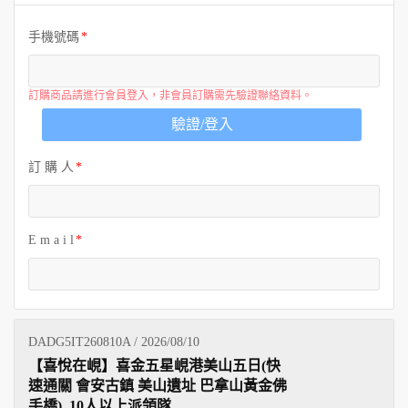
歐洲
手機號碼
訂購商品請進行會員登入，非會員訂購需先驗證聯絡資料。
驗證/登入
訂 購 人
E m a i l
DADG5IT260810A / 2026/08/10
【喜悅在峴】喜金五星峴港美山五日(快
速通關 會安古鎮 美山遺址 巴拿山黃金佛
手橋)_10人以上派領隊