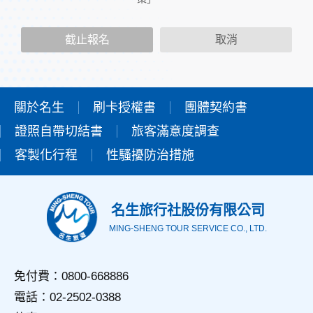
二、個人資料的蒐集、處理及利用方式
當您造訪本網站或使用本網站所提供之功能服務時，我們將視
截止報名
取消
該服務功能性質，請您提供必要的個人資料，並在該特定目的
範圍內處理及利用您的個人資料；非經您書面同意，本網站不
會將個人資料用於其他用途。
本網站在您使用服務信箱、問卷調查等互動性功能時，會保留
您所提供的姓名、電子郵件地址、聯絡方式及使用時間等。
關於名生
刷卡授權書
團體契約書
於一般瀏覽時，伺服器會自行記錄相關行徑，包括您使用連線
證照自帶切結書
設備的IP位址、使用時間、使用的瀏覽器、瀏覽及點選資料記
旅客滿意度調查
錄等，做為我們增進網站服務的參考依據，此記錄為內部應
客製化行程
性騷擾防治措施
用，決不對外公佈。
為提供精確的服務，我們會將收集的問卷調查內容進行統計與
分析，分析結果之統計數據或說明文字呈現，除供內部研究
外，我們會視需要公佈統計數據及說明文字，但不涉及特定個
名生旅行社股份有限公司
人之資料。
MING-SHENG TOUR SERVICE CO., LTD.
三、資料之保護
本網站主機均設有防火牆、防毒系統等相關的各項資訊安全設
備及必要的安全防護措施，加以保護網站及您的個人資料採用
免付費：0800-668886
嚴格的保護措施，只由經過授權的人員才能接觸您的個人資
電話：02-2502-0388
料，相關處理人員皆簽有保密合約，如有違反保密義務者，將
會受到相關的法律處分。