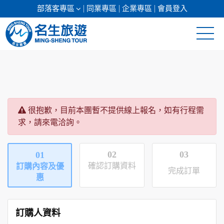
部落客專區
同業專區
企業專區
會員登入
清倉促銷
日本專館
很抱歉，目前本團暫不提供線上報名，如有行程需
郵輪假期
求，請來電洽詢。
海島假期
02
03
01
韓國
確認訂購資料
訂購內容及優
完成訂單
惠
東南亞
美加紐澳
訂購人資料