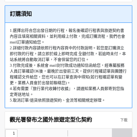
訂購須知
1.選擇出符合您出發日期的行程，報名後確認行程表與旅遊契約書
內容且填寫相關資料，並利用線上付款，完成訂購流程，我們也會
mail訂單通知給您。
2.詳細付款內容請依照行程內容頁中的付款說明。若您是訂購須立
即付款的行程，請立即於線上即時完成 全額付款，若逾時未付，本
站系統將自動取消訂單，不會保留您的訂位。
3.付款完成後，系統會 mail封付款成功通知信函給您，經專屬服務
人員訂單確認OK後，最晚於出發前三天，提供行程確認單與團體行
程確認文件給您，您也可以在訂單查詢中得知(若行程確認單有變
更，業務人員會於出發前聯絡您)。
4.若有需要『旅行業代收轉付收據』，請通知業務人員郵寄到您指
定寄送地址。
5.取消訂單/退貨依照旅遊契約、金流等相關規定辦理。
觀光署發布之國外旅遊定型化契約
下載