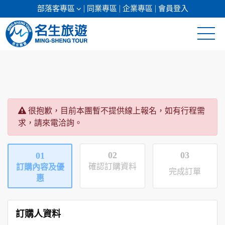
部落客專區
同業專區
企業專區
會員登入
清倉促銷
日本專館
很抱歉，目前本團暫不提供線上報名，如有行程需
郵輪假期
求，請來電洽詢。
海島假期
02
03
01
韓國
確認訂購資料
訂購內容及優
完成訂單
惠
東南亞
美加紐澳
訂購人資料