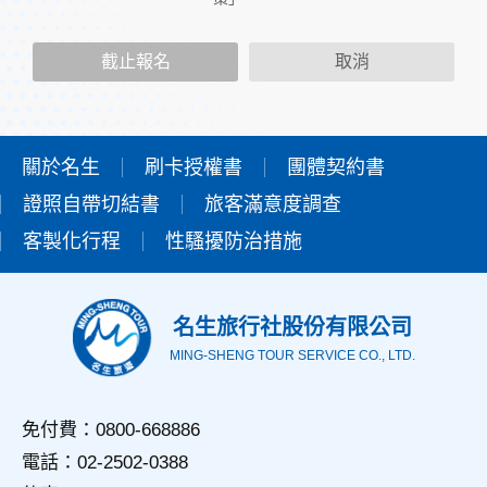
二、個人資料的蒐集、處理及利用方式
當您造訪本網站或使用本網站所提供之功能服務時，我們將視
截止報名
取消
該服務功能性質，請您提供必要的個人資料，並在該特定目的
範圍內處理及利用您的個人資料；非經您書面同意，本網站不
會將個人資料用於其他用途。
本網站在您使用服務信箱、問卷調查等互動性功能時，會保留
您所提供的姓名、電子郵件地址、聯絡方式及使用時間等。
關於名生
刷卡授權書
團體契約書
於一般瀏覽時，伺服器會自行記錄相關行徑，包括您使用連線
證照自帶切結書
設備的IP位址、使用時間、使用的瀏覽器、瀏覽及點選資料記
旅客滿意度調查
錄等，做為我們增進網站服務的參考依據，此記錄為內部應
客製化行程
性騷擾防治措施
用，決不對外公佈。
為提供精確的服務，我們會將收集的問卷調查內容進行統計與
分析，分析結果之統計數據或說明文字呈現，除供內部研究
外，我們會視需要公佈統計數據及說明文字，但不涉及特定個
名生旅行社股份有限公司
人之資料。
MING-SHENG TOUR SERVICE CO., LTD.
三、資料之保護
本網站主機均設有防火牆、防毒系統等相關的各項資訊安全設
備及必要的安全防護措施，加以保護網站及您的個人資料採用
免付費：0800-668886
嚴格的保護措施，只由經過授權的人員才能接觸您的個人資
電話：02-2502-0388
料，相關處理人員皆簽有保密合約，如有違反保密義務者，將
會受到相關的法律處分。