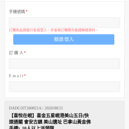
歐洲
手機號碼
訂購商品請進行會員登入，非會員訂購需先驗證聯絡資料。
驗證/登入
訂 購 人
E m a i l
DADG5IT260821A / 2026/08/21
【喜悅在峴】喜金五星峴港美山五日(快
速通關 會安古鎮 美山遺址 巴拿山黃金佛
手橋)_10人以上派領隊