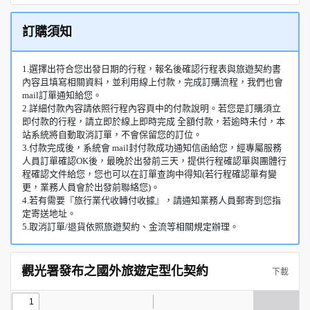
訂購須知
1.選擇出符合您出發日期的行程，報名後確認行程表與旅遊契約書
內容且填寫相關資料，並利用線上付款，完成訂購流程，我們也會
mail訂單通知給您。
2.詳細付款內容請依照行程內容頁中的付款說明。若您是訂購須立
即付款的行程，請立即於線上即時完成 全額付款，若逾時未付，本
站系統將自動取消訂單，不會保留您的訂位。
3.付款完成後，系統會 mail封付款成功通知信函給您，經專屬服務
人員訂單確認OK後，最晚於出發前三天，提供行程確認單與團體行
程確認文件給您，您也可以在訂單查詢中得知(若行程確認單有變
更，業務人員會於出發前聯絡您)。
4.若有需要『旅行業代收轉付收據』，請通知業務人員郵寄到您指
定寄送地址。
5.取消訂單/退貨依照旅遊契約、金流等相關規定辦理。
觀光署發布之國外旅遊定型化契約
下載