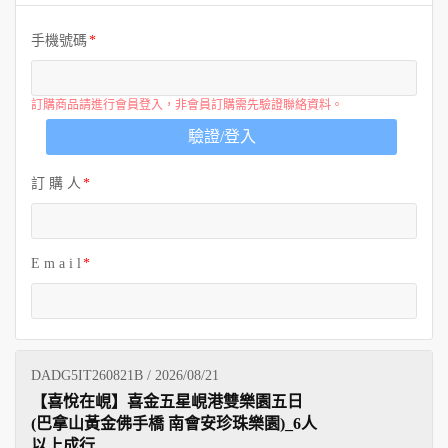
歐洲
手機號碼
訂購商品請進行會員登入，非會員訂購需先驗證聯絡資料。
驗證/登入
訂 購 人
E m a i l
DADG5IT260821B / 2026/08/21
【喜悅在峴】喜金五星峴港雙樂園五日
(巴拿山黃金佛手橋 南會安珍珠樂園)_6人
以上成行