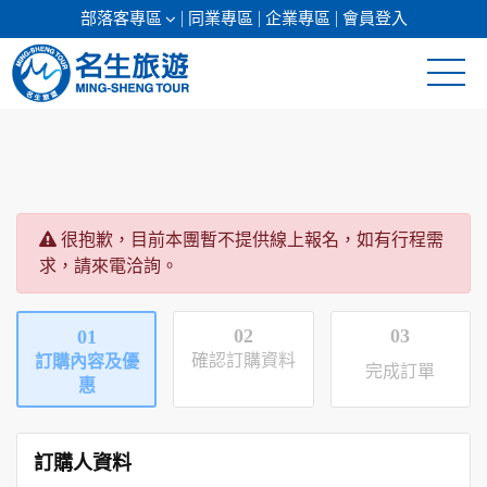
部落客專區
同業專區
企業專區
會員登入
清倉促銷
日本專館
很抱歉，目前本團暫不提供線上報名，如有行程需
郵輪假期
求，請來電洽詢。
海島假期
02
03
01
韓國
確認訂購資料
訂購內容及優
完成訂單
惠
東南亞
美加紐澳
訂購人資料