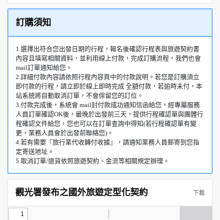
訂購須知
1.選擇出符合您出發日期的行程，報名後確認行程表與旅遊契約書
內容且填寫相關資料，並利用線上付款，完成訂購流程，我們也會
mail訂單通知給您。
2.詳細付款內容請依照行程內容頁中的付款說明。若您是訂購須立
即付款的行程，請立即於線上即時完成 全額付款，若逾時未付，本
站系統將自動取消訂單，不會保留您的訂位。
3.付款完成後，系統會 mail封付款成功通知信函給您，經專屬服務
人員訂單確認OK後，最晚於出發前三天，提供行程確認單與團體行
程確認文件給您，您也可以在訂單查詢中得知(若行程確認單有變
更，業務人員會於出發前聯絡您)。
4.若有需要『旅行業代收轉付收據』，請通知業務人員郵寄到您指
定寄送地址。
5.取消訂單/退貨依照旅遊契約、金流等相關規定辦理。
觀光署發布之國外旅遊定型化契約
下載