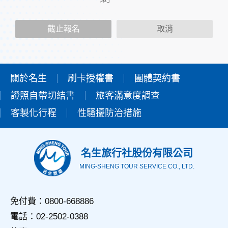
二、個人資料的蒐集、處理及利用方式
當您造訪本網站或使用本網站所提供之功能服務時，我們將視
截止報名
取消
該服務功能性質，請您提供必要的個人資料，並在該特定目的
範圍內處理及利用您的個人資料；非經您書面同意，本網站不
會將個人資料用於其他用途。
本網站在您使用服務信箱、問卷調查等互動性功能時，會保留
您所提供的姓名、電子郵件地址、聯絡方式及使用時間等。
關於名生
刷卡授權書
團體契約書
於一般瀏覽時，伺服器會自行記錄相關行徑，包括您使用連線
證照自帶切結書
設備的IP位址、使用時間、使用的瀏覽器、瀏覽及點選資料記
旅客滿意度調查
錄等，做為我們增進網站服務的參考依據，此記錄為內部應
客製化行程
性騷擾防治措施
用，決不對外公佈。
為提供精確的服務，我們會將收集的問卷調查內容進行統計與
分析，分析結果之統計數據或說明文字呈現，除供內部研究
外，我們會視需要公佈統計數據及說明文字，但不涉及特定個
名生旅行社股份有限公司
人之資料。
MING-SHENG TOUR SERVICE CO., LTD.
三、資料之保護
本網站主機均設有防火牆、防毒系統等相關的各項資訊安全設
備及必要的安全防護措施，加以保護網站及您的個人資料採用
免付費：0800-668886
嚴格的保護措施，只由經過授權的人員才能接觸您的個人資
電話：02-2502-0388
料，相關處理人員皆簽有保密合約，如有違反保密義務者，將
會受到相關的法律處分。