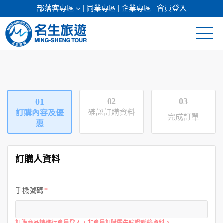
部落客專區
同業專區
企業專區
會員登入
清倉促銷
日本專館
02
03
01
郵輪假期
確認訂購資料
訂購內容及優
完成訂單
惠
海島假期
訂購人資料
韓國
東南亞
手機號碼
美加紐澳
訂購商品請進行會員登入，非會員訂購需先驗證聯絡資料。