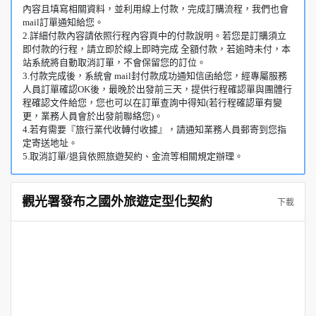
內容且填寫相關資料，並利用線上付款，完成訂購流程，我們也會
mail訂單通知給您。
2.詳細付款內容請依照行程內容頁中的付款說明。若您是訂購須立
即付款的行程，請立即於線上即時完成 全額付款，若逾時未付，本
站系統將自動取消訂單，不會保留您的訂位。
3.付款完成後，系統會 mail封付款成功通知信函給您，經專屬服務
人員訂單確認OK後，最晚於出發前三天，提供行程確認單與團體行
程確認文件給您，您也可以在訂單查詢中得知(若行程確認單有變
更，業務人員會於出發前聯絡您)。
4.若有需要『旅行業代收轉付收據』，請通知業務人員郵寄到您指
定寄送地址。
5.取消訂單/退貨依照旅遊契約、金流等相關規定辦理。
觀光署發布之國外旅遊定型化契約
下載