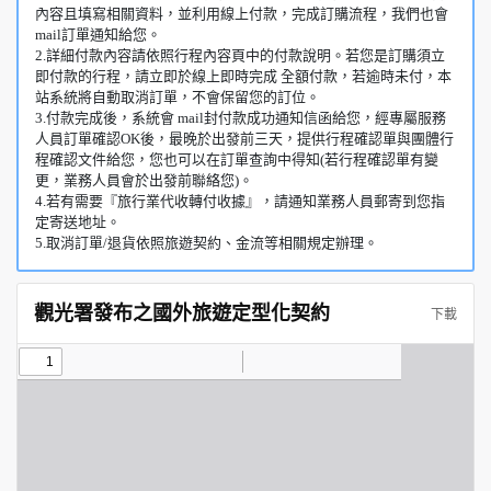
內容且填寫相關資料，並利用線上付款，完成訂購流程，我們也會
mail訂單通知給您。
2.詳細付款內容請依照行程內容頁中的付款說明。若您是訂購須立
即付款的行程，請立即於線上即時完成 全額付款，若逾時未付，本
站系統將自動取消訂單，不會保留您的訂位。
3.付款完成後，系統會 mail封付款成功通知信函給您，經專屬服務
人員訂單確認OK後，最晚於出發前三天，提供行程確認單與團體行
程確認文件給您，您也可以在訂單查詢中得知(若行程確認單有變
更，業務人員會於出發前聯絡您)。
4.若有需要『旅行業代收轉付收據』，請通知業務人員郵寄到您指
定寄送地址。
5.取消訂單/退貨依照旅遊契約、金流等相關規定辦理。
觀光署發布之國外旅遊定型化契約
下載