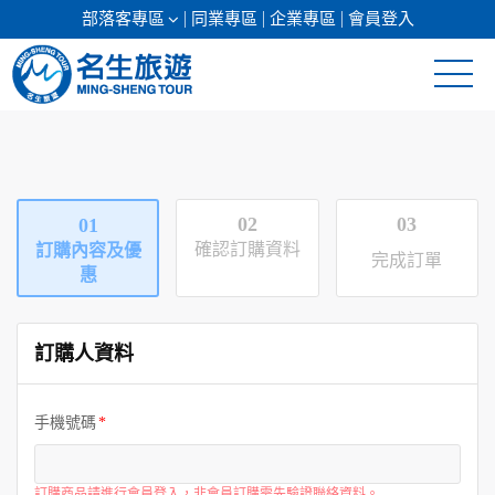
部落客專區
同業專區
企業專區
會員登入
清倉促銷
日本專館
02
03
01
郵輪假期
確認訂購資料
訂購內容及優
完成訂單
惠
海島假期
訂購人資料
韓國
東南亞
手機號碼
美加紐澳
訂購商品請進行會員登入，非會員訂購需先驗證聯絡資料。