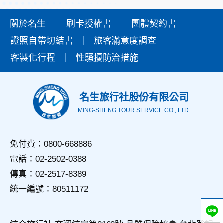
本網站在您使用服務信箱、問卷調查等互動性功能時，會保留
您所提供的姓名、電子郵件地址、聯絡方式及使用時間等。
關於名生
刷卡授權書
團體契約書
於一般瀏覽時，伺服器會自行記錄相關行徑，包括您使用連線
證照自帶切結書
設備的IP位址、使用時間、使用的瀏覽器、瀏覽及點選資料記
旅客滿意度調查
錄等，做為我們增進網站服務的參考依據，此記錄為內部應
客製化行程
性騷擾防治措施
用，決不對外公佈。
為提供精確的服務，我們會將收集的問卷調查內容進行統計與
分析，分析結果之統計數據或說明文字呈現，除供內部研究
外，我們會視需要公佈統計數據及說明文字，但不涉及特定個
名生旅行社股份有限公司
人之資料。
MING-SHENG TOUR SERVICE CO., LTD.
三、資料之保護
本網站主機均設有防火牆、防毒系統等相關的各項資訊安全設
備及必要的安全防護措施，加以保護網站及您的個人資料採用
免付費：0800-668886
嚴格的保護措施，只由經過授權的人員才能接觸您的個人資
電話：02-2502-0388
料，相關處理人員皆簽有保密合約，如有違反保密義務者，將
會受到相關的法律處分。
傳真：02-2517-8389
如因業務需要有必要委託其他單位提供服務時，本網站亦會嚴
統一編號：80511172
格要求其遵守保密義務，並且採取必要檢查程序以確定其將確
實遵守。
四、網站對外的相關連結