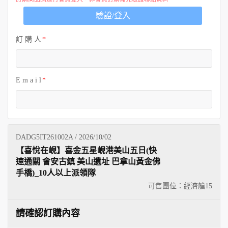
歐洲
驗證/登入
訂 購 人
E m a i l
DADG5IT261002A / 2026/10/02
【喜悅在峴】喜金五星峴港美山五日(快
速通關 會安古鎮 美山遺址 巴拿山黃金佛
手橋)_10人以上派領隊
可售團位：經濟艙
15
請確認訂購內容